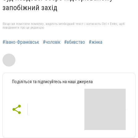
запобіжний захід
Якщо ви помітили помилку, виділіть необхідний текст і натисніть Ctrl + Enter, щоб
повідомити про це редакцію
#Івано-Франківськ
#чоловік
#вбивство
#жінка
Поділіться та підписуйтесь на наші джерела