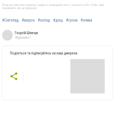
Якщо ви помітили помилку, виділіть необхідний текст і натисніть Ctrl + Enter, щоб
повідомити про це редакцію
#Снігопад
#мороз
#холод
#дощ
#гроза
#злива
Георгій Шевчук
Журналіст
Поділіться та підписуйтесь на наші джерела