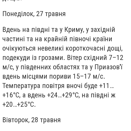
Понеділок, 27 травня
Вдень на півдні та у Криму, у західній
частині та на крайній півночі країни
очікуються невеликі короткочасні дощі,
подекуди із грозами. Вітер східний 7–12
м/с, у південних областях та у Приазов'ї
вдень місцями пориви 15–17 м/с.
Температура повітря вночі буде +11…
+16°С, а вдень +24…+29°С, на півдні ж
+20…+25°С.
Вівторок, 28 травня