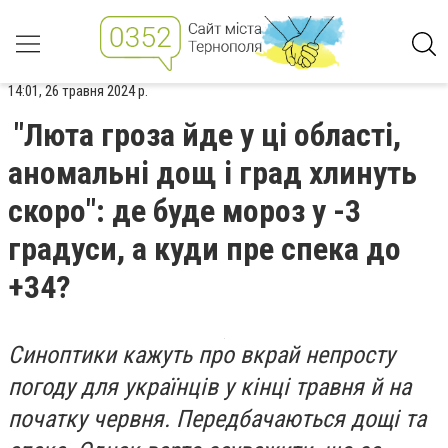
14:01, 26 травня 2024 р.
"Люта гроза йде у ці області,
аномальні дощ і град хлинуть
скоро": де буде мороз у -3
градуси, а куди пре спека до
+34?
Синоптики кажуть про вкрай непросту
погоду для українців у кінці травня й на
початку червня. Передбачаються дощі та