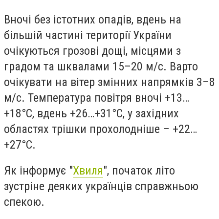
Вночі без істотних опадів, вдень на
більшій частині території України
очікуються грозові дощі, місцями з
градом та шквалами 15–20 м/с. Варто
очікувати на вітер змінних напрямків 3–8
м/с. Температура повітря вночі +13…
+18°С, вдень +26…+31°С, у західних
областях трішки прохолодніше – +22…
+27°С.
Як інформує "
Хвиля
", початок літо
зустріне деяких українців справжньою
спекою.