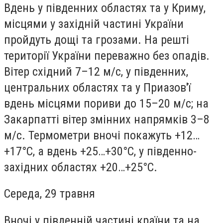
Вдень у південних областях та у Криму,
місцями у західній частині України
пройдуть дощі та грозами. На решті
території України переважно без опадів.
Вітер східний 7–12 м/с, у південних,
центральних областях та у Приазов'ї
вдень місцями пориви до 15–20 м/с; на
Закарпатті вітер змінних напрямків 3–8
м/с. Термометри вночі покажуть +12…
+17°С, а вдень +25…+30°С, у південно-
західних областях +20…+25°С.
Середа, 29 травня
Вночі у південній частині країни та на