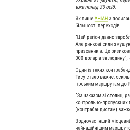
вже понад 30 осіб.
Як пише
УНІАН
з посилан
більшості переходів.
"Цей регіон давно зароб
Але ринкові сили змушую
призовників. Це ризикова
000 доларів за людину", -
Один із таких контрабан
Тису стало важче, оскіль
гірським маршрутам до Ру
"За наказом зі столиці р
контрольно-пропускних п
(контрабандистам) важко
Водночас інший місцевий
найнадійнішим маршрут