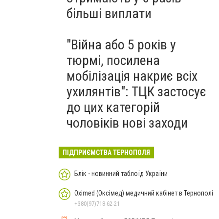
більші виплати
"Війна або 5 років у
тюрмі, посилена
мобілізація накриє всіх
ухилянтів": ТЦК застосує
до цих категорій
чоловіків нові заходи
ПІДПРИЄМСТВА ТЕРНОПОЛЯ
Блік - новинний таблоїд України
Oximed (Оксімед) медичний кабінет в Тернополі
+380(97)718-62-21