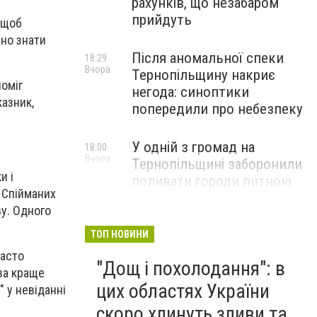
рахунків, що незабаром
прийдуть
ь щоб
бно знати
Після аномальної спеки
18:29
Вчора
Тернопільщину накриє
оміг
негода: синоптики
казник,
попередили про небезпеку
У одній з громад на
18:00
Вчора
Тернопільщині заборонили
и і
поливати городи питною
. Спійманих
водою: порушників
у. Одного
перевірятимуть
ТОП НОВИНИ
Міг вибухнути будь-якої
17:45
часто
"Дощ і похолодання": в
Вчора
миті: на Тернопільщині
за краще
знешкодили боєприпас
цих областях України
 у невіданні
скоро хлинуть зливи та