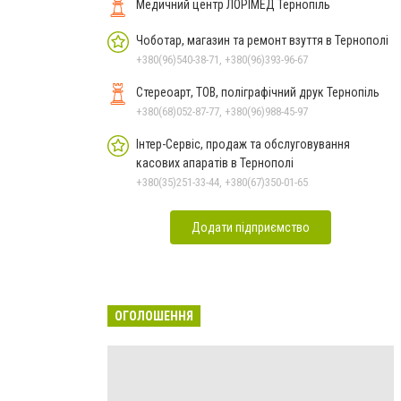
Медичний центр ЛОРІМЕД Тернопіль
Чоботар, магазин та ремонт взуття в Тернополі
+380(96)540-38-71, +380(96)393-96-67
Стереоарт, ТОВ, поліграфічний друк Тернопіль
+380(68)052-87-77, +380(96)988-45-97
Інтер-Сервіс, продаж та обслуговування
касових апаратів в Тернополі
+380(35)251-33-44, +380(67)350-01-65
Додати підприємство
ОГОЛОШЕННЯ