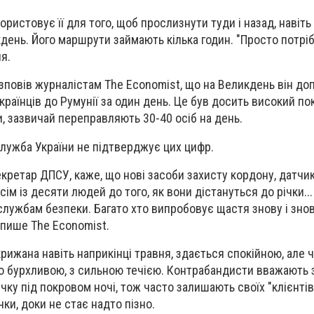
користовує її для того, щоб прослизнути туди і назад, навіт
кдень. Його маршрути займають кілька годин. "Просто потрі
я.
повів журналістам The Economist, що на Великдень він доп
країнців до Румунії за один день. Це був досить високий по
и, зазвичай переправляють 30-40 осіб на день.
лужба України не підтверджує цих цифр.
кретар ДПСУ, каже, що нові засоби захисту кордону, датчик
ім із десяти людей до того, як вони дістануться до річки..
лужбам безпеки. Багато хто випробовує щастя знову і знов
 пише The Economist.
крижана навіть наприкінці травня, здається спокійною, але 
о бурхливою, з сильною течією. Контрабандисти вважають 
ку під покровом ночі, тож часто залишають своїх "клієнтів"
чки, доки не стає надто пізно.