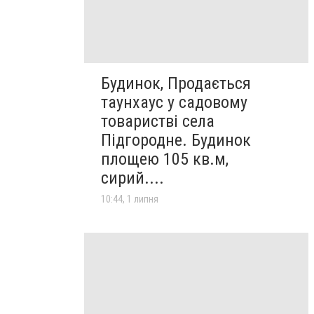
Будинок, Продається
таунхаус у садовому
товаристві села
Підгородне. Будинок
площею 105 кв.м,
сирий....
10:44, 1 липня