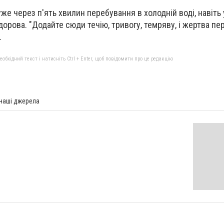
же через п'ять хвилин перебування в холодній воді, навіть 
дорова. "Додайте сюди течію, тривогу, темряву, і жертва пе
.
бхідний текст і натисніть Ctrl + Enter, щоб повідомити про це редакцію
 наші джерела