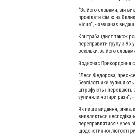
"За його словами, він ви
провідати сім'ю на Вели
місця", - зазначає виданн
Контрабандист також роз
переправити групу з 96 у
оскільки, за його словам
Водночас Прикордонна с
"Леся Федорова, прес-се
безпілотники зупиняють с
штрафують і передають с
зупиняли чотири рази", -
Як пише видання, річка, 
виявляється несподіван
переправлятися через річ
щодо істинної лютості рі