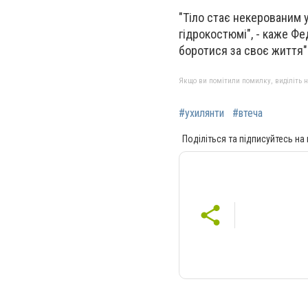
"Тіло стає некерованим у
гідрокостюмі", - каже Фе
боротися за своє життя"
Якщо ви помітили помилку, виділіть нео
#ухилянти
#втеча
Поділіться та підписуйтесь на