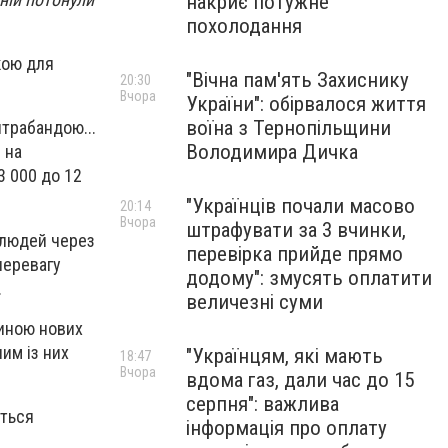
накриє потужне
похолодання
кою для
"Вічна пам'ять Захиснику
20:30
Вчора
України": обірвалося життя
воїна з Тернопільщини
нтрабандою...
Володимира Дичка
 на
3 000 до 12
"Українців почали масово
20:14
Вчора
штрафувати за 3 вчинки,
 людей через
перевірка прийде прямо
перевагу
додому": змусять оплатити
.
величезні суми
жиною нових
им із них
"Українцям, які мають
18:47
Вчора
вдома газ, дали час до 15
серпня": важлива
ється
інформація про оплату