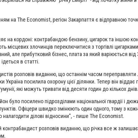
ням на The Economist, регіон Закарпаття є відправною точ
ляє на кордоні: контрабандою бензину, цигарок та іншою ко
ть місцевих злочинців переключитися з торгівлі цигарками
ний, але прибутковий бізнес, плата за який варіюється від 
 ідеться в статті.
дистів розповів виданню, що останнім часом переправляти
ки Україна посилила охорону цієї ділянки. Тепер він віддає 
мунії, які можуть тривати від десяти годин до кількох днів
айон було посилено підрозділами національної гвардії і дю
унктів. Офіцери швидко змінюють один одного, тому з кожн
 налагодити ділові відносини", - пише The Economist.
 контрабандист розповів виданню, що річка все ж залиша
ом.