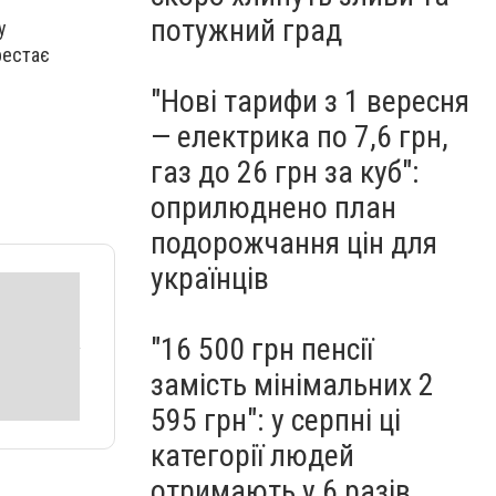
потужний град
у
рестає
"Нові тарифи з 1 вересня
— електрика по 7,6 грн,
газ до 26 грн за куб":
оприлюднено план
подорожчання цін для
українців
"16 500 грн пенсії
замість мінімальних 2
595 грн": у серпні ці
категорії людей
отримають у 6 разів