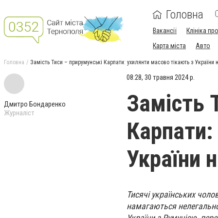
Головна
Вакансії
Клініка пр
Карта міста
Авто
Головна
Замість Тиси – прирумунські Карпати: ухилянти масово тікають з Україн
08:28, 30 травня 2024 р.
Замість 
Дмитро Бондаренко
Журналіст
Карпати:
України 
Тисячі українських чоло
намагаються нелегально 
України з Румунією, пере