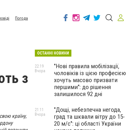
повіді
Погода
ОСТАННІ НОВИНИ
"Нові правила мобілізації,
22:19
Вчора
чоловіків із цією професією
ють з
хочуть масово призвати
першими": до рішення
залишилося 92 дні
"Дощі, небезпечна негода,
21:11
Вчора
свою країну,
град та шквали вітру до 15-
ордону
20 м/с": ці області України
 ній потонули