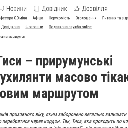
Новини
Довідник
Дозвілля
офесора С.Хміля
Афіша
Нерухомість
Оголошення
Питання та від
Довідкова
Фотозвіти
Податкова служба online
и новим маршрутом
Тиси – прирумунські
 ухилянти масово тіка
новим маршрутом
віків призовного віку, яким заборонено легально залишати 
перебратися через кордон. Так, Тиса, яка проходить по к
творилася на справжню "річку смерті" - від початку війни в