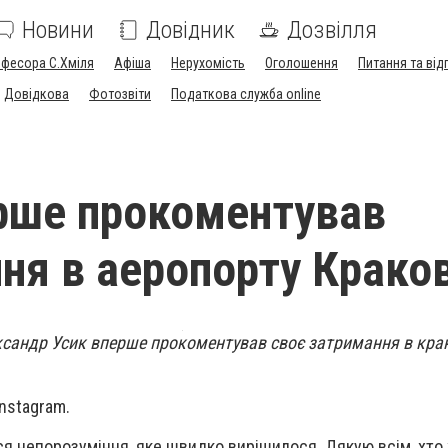
Новини
Довідник
Дозвілля
офесора С.Хміля
Афіша
Нерухомість
Оголошення
Питання та від
Довідкова
Фотозвіти
Податкова служба online
рше прокоментував
ня в аеропорту Крако
ксандр Усик вперше прокоментував своє затримання в кра
Instagram.
ося непорозуміння, яке швидко вирішилося. Дякую всім, хто