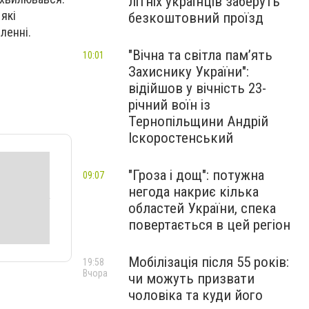
літніх українців заберуть
які
безкоштовний проїзд
мленні.
"Вічна та світла пам’ять
10:01
Захиснику України":
відійшов у вічність 23-
річний воїн із
Тернопільщини Андрій
Іскоростенський
"Гроза і дощ": потужна
09:07
негода накриє кілька
областей України, спека
повертається в цей регіон
Мобілізація після 55 років:
19:58
Вчора
чи можуть призвати
чоловіка та куди його