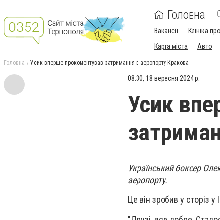
Головна
Вакансії
Клініка пр
Карта міста
Авто
Головна
Усик вперше прокоментував затримання в аеропорту Кракова
08:30, 18 вересня 2024 р.
Усик впе
затриман
Український боксер Оле
аеропорту.
Це він зробив у сторіз у 
"Друзі, все добре. Стал