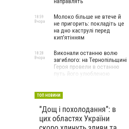
направлять
Молоко більше не втече й
18:59
Вчора
не пригорить: покладіть це
на дно каструлі перед
кип'ятінням
Виконали останню волю
18:28
Вчора
загиблого: на Тернопільщині
Героя провели в останню
путь його улюбленою
піснею
Тікав від поліції з 3,48
ТОП НОВИНИ
17:48
Вчора
проміле: на Тернопільщині
"Дощ і похолодання": в
військовий у СЗЧ
перекинув авто,
цих областях України
постраждав пасажир
скоро хлинуть зливи та