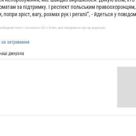
матам за підтримку. І респект польським правоохоронцям, 
 попри зріст, вагу, розмах рук і регалії", - йдеться у повідо
бхідний текст і натисніть Ctrl + Enter, щоб повідомити про це редакцію
 на затримання
 наші джерела