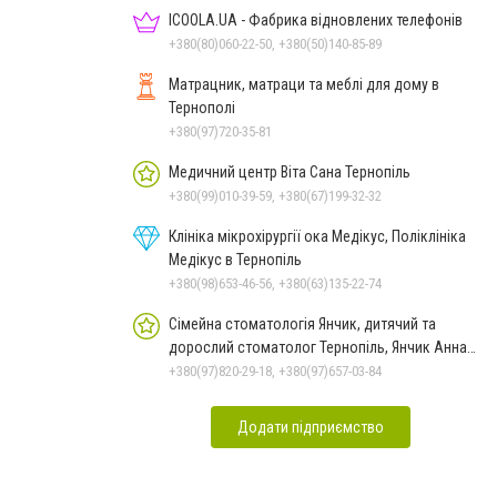
ICOOLA.UA - Фабрика відновлених телефонів
+380(80)060-22-50, +380(50)140-85-89
Матрацник, матраци та меблі для дому в
Тернополі
+380(97)720-35-81
Медичний центр Віта Сана Тернопіль
+380(99)010-39-59, +380(67)199-32-32
Клініка мікрохірургії ока Медікус, Поліклініка
Медікус в Тернопіль
+380(98)653-46-56, +380(63)135-22-74
Сімейна стоматологія Янчик, дитячий та
дорослий стоматолог Тернопіль, Янчик Анна
Леонтієвна
+380(97)820-29-18, +380(97)657-03-84
Додати підприємство