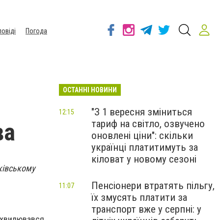
повіді
Погода
ОСТАННІ НОВИНИ
"З 1 вересня зміниться
12:15
тариф на світло, озвучено
ва
оновлені ціни": скільки
українці платитимуть за
кіловат у новому сезоні
ківському
Пенсіонери втратять пільгу,
11:07
їх змусять платити за
транспорт вже у серпні: у
 хвилювався.