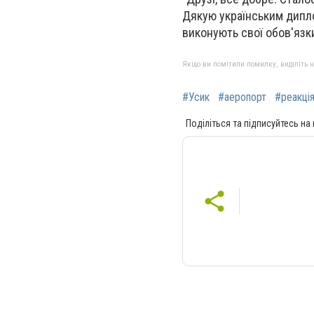
Дякую українським дипло
виконують свої обов'язки,
Якщо ви помітили помилку, виділіть нео
#Усик
#аеропорт
#реакція
Поділіться та підписуйтесь на