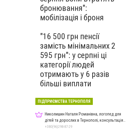
бронювання":
мобілізація і броня
"16 500 грн пенсії
замість мінімальних 2
595 грн": у серпні ці
категорії людей
отримають у 6 разів
більші виплати
ПІДПРИЄМСТВА ТЕРНОПОЛЯ
Николишин Наталя Романівна, логопед для
дітей та дорослих в Тернополі, консультація
без черги
+380(96)298-87-29