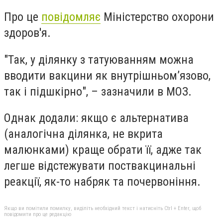
Про це
повідомляє
Міністерство охорони
здоров'я.
"Так, у ділянку з татуюванням можна
вводити вакцини як внутрішньом’язово,
так і підшкірно", – зазначили в МОЗ.
Однак додали: якщо є альтернатива
(аналогічна ділянка, не вкрита
малюнками) краще обрати її, адже так
легше відстежувати поствакцинальні
реакції, як-то набряк та почервоніння.
Якщо ви помітили помилку, виділіть необхідний текст і натисніть Ctrl + Enter, щоб
повідомити про це редакцію