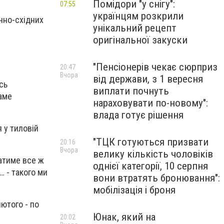
Помідори "у снігу":
07:55
українцям розкрили
ічно-східних
унікальний рецепт
оригінальної закуски
"Пенсіонерів чекає сюрприз
20:47
Вчора
від держави, з 1 вересня
сь
виплати почнуть
аме
нараховувати по-новому":
влада готує рішення
 у тиловій
"ТЦК готуються призвати
20:16
Вчора
велику кількість чоловіків
щатиме все ж
однієї категорії, 10 серпня
… - такого ми
вони втратять бронювання":
мобілізація і броня
лютого - по
Юнак, який на
20:02