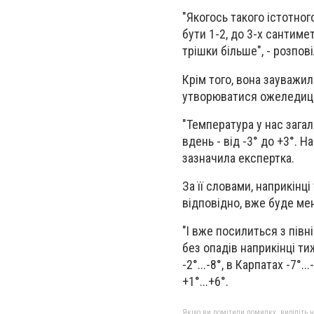
"Якогось такого істотног
бути 1-2, до 3-х сантиме
трішки більше", - розпові
Крім того, вона зауважил
утворюватися ожеледиц
"Температура у нас загал
вдень - від -3° до +3°. На
зазначила експертка.
За її словами, наприкінц
відповідно, вже буде ме
"І вже посилиться з півн
без опадів наприкінці ти
-2°...-8°, в Карпатах -7°
+1°...+6°.
Якщо ви помітили помилку, виділіть нео