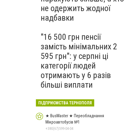
не одержить жодної
надбавки
"16 500 грн пенсії
замість мінімальних 2
595 грн": у серпні ці
категорії людей
отримають у 6 разів
більші виплати
ПІДПРИЄМСТВА ТЕРНОПОЛЯ
★ BusMaster ★ Переобладнання
Мікроавтобусів №1
+380(67)599-04-04