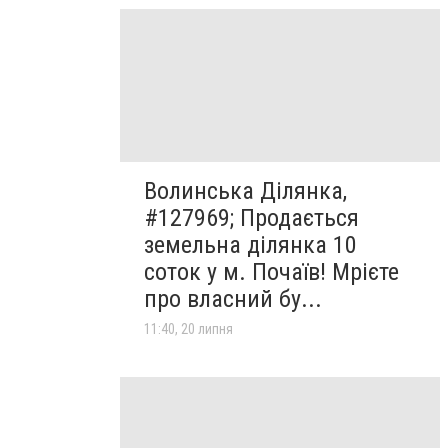
Волинська Ділянка,
#127969; Продається
земельна ділянка 10
соток у м. Почаїв! Мрієте
про власний бу...
11:40, 20 липня