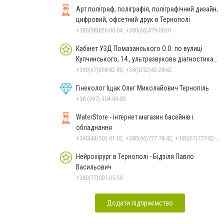
Арт поліграф, поліграфія, поліграфічний дизайн,
цифровий, офсетний друк в Тернополі
+380(98)826-00-04, +380(66)479-00-01
Кабінет УЗД Помазанського О.О. по вулиці
Купчинського, 14 , ультразвукова діагностика
Тернопіль
+380(67)658-82-80, +38(0352)43-28-62
Гінеколог Іщак Олег Миколайович Тернопіль
+38 (097) 304-84-00
WaterStore - інтернет магазин басейнів і
обладнання
+380(44)502-01-02, +380(66)777-78-42, +380(67)777-82-19, +380(67)890-80-80, +380(73)890-80-80, +380(44)502-01-03
Нейрохірург в Тернополі - Бідзіля Павло
Васильович
+380(77)001-05-50
Додати підприємство