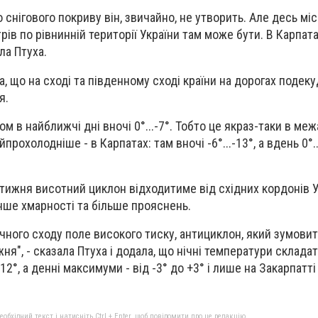
о снігового покриву він, звичайно, не утворить. Але десь м
трів по рівнинній території України там може бути. В Карпата
ла Птуха.
а, що на сході та південному сході країни на дорогах поде
я.
ом в найближчі дні вночі 0°...-7°. Тобто це якраз-таки в меж
йпрохолодніше - в Карпатах: там вночі -6°...-13°, а вдень 0°...
і тижня висотний циклон відходитиме від східних кордонів Ук
нше хмарності та більше прояснень.
ічного сходу поле високого тиску, антициклон, який зумовит
жня", - сказала Птуха і додала, що нічні температури склада
...-12°, а денні максимуми - від -3° до +3° і лише на Закарпат
бхідний текст і натисніть Ctrl + Enter, щоб повідомити про це редакцію