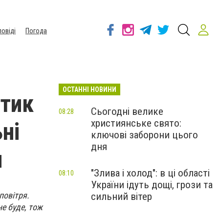
повіді
Погода
ОСТАННІ НОВИНИ
птик
Сьогодні велике
08:28
християнське свято:
ні
ключові заборони цього
дня
и
"Злива і холод": в ці області
08:10
України ідуть дощі, грози та
повітря.
сильний вітер
не буде, тож