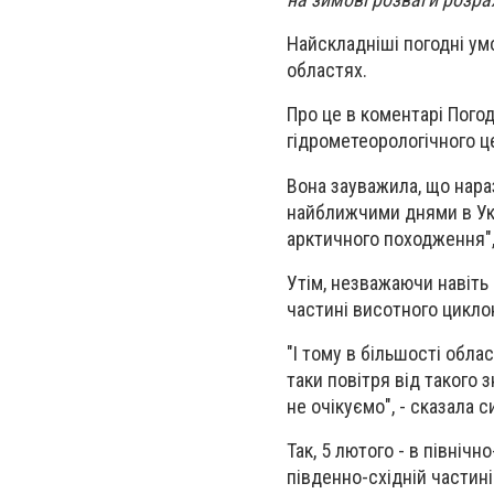
Найскладніші погодні умо
областях.
Про це в коментарі Пого
гідрометеорологічного ц
Вона зауважила, що нара
найближчими днями в Укр
арктичного походження",
Утім, незважаючи навіть
частині висотного циклон
"І тому в більшості обл
таки повітря від такого
не очікуємо", - сказала 
Так, 5 лютого - в північн
південно-східній частині