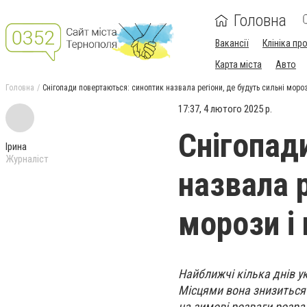
Головна
Вакансії
Клініка пр
Карта міста
Авто
Головна
Снігопади повертаються: синоптик назвала регіони, де будуть сильні мороз
17:37, 4 лютого 2025 р.
Снігопад
Ірина
Журналіст
назвала р
морози і 
Найближчі кілька днів у
Місцями вона знизиться д
на зимові розваги розра