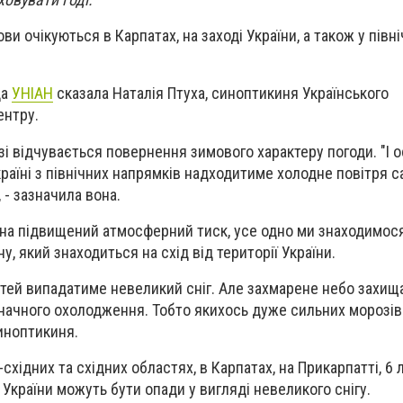
ви очікуються в Карпатах, на заході України, а також у півн
да
УНІАН
сказала Наталія Птуха, синоптикиня Українського
ентру.
зі відчувається повернення зимового характеру погоди. "І о
аїні з північних напрямків надходитиме холодне повітря с
 - зазначила вона.
 на підвищений атмосферний тиск, усе одно ми знаходимося
у, який знаходиться на схід від території України.
астей випадатиме невеликий сніг. Але захмарене небо захи
 значного охолодження. Тобто якихось дуже сильних морозів
синоптикиня.
о-східних та східних областях, в Карпатах, на Прикарпатті, 6 
 України можуть бути опади у вигляді невеликого снігу.