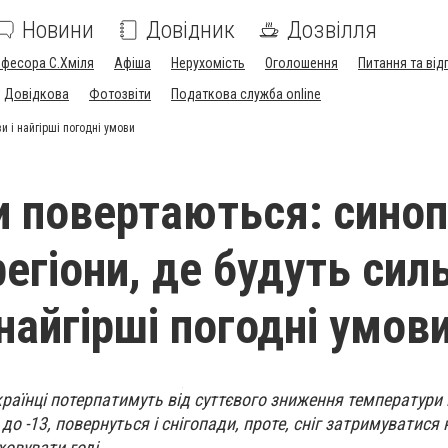
Новини
Довідник
Дозвілля
офесора С.Хміля
Афіша
Нерухомість
Оголошення
Питання та від
Довідкова
Фотозвіти
Податкова служба online
и і найгірші погодні умови
и повертаються: сино
егіони, де будуть силь
найгірші погодні умов
країнці потерпатимуть від суттєвого зниження температури 
о -13, повернуться і снігопади, проте, сніг затримуватися 
ховувати годі.