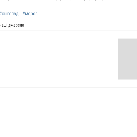
#снігопад
#мороз
 наші джерела