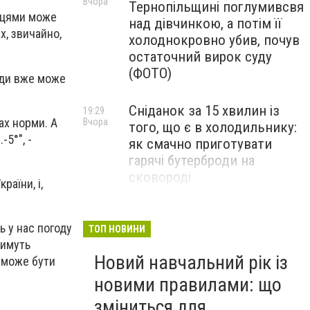
Вчора
Тернопільщині поглумивсвя
ісцями може
над дівчинкою, а потім її
х, звичайно,
холоднокровно убив, почув
остаточний вирок суду
(ФОТО)
куди вже може
Сніданок за 15 хвилин із
19:29
ах норми. А
Вчора
того, що є в холодильнику:
-5°", -
як смачно приготувати
гарячі бутерброди на
сковороді
раїни, і,
Довгий час вважався
18:59
Вчора
ь у нас погоду
зниклим безвісти:
ТОП НОВИНИ
тимуть
підтвердилася загибель
Новий навчальний рік із
ті може бути
воїна з Тернопільщини
новими правилами: що
зміниться для