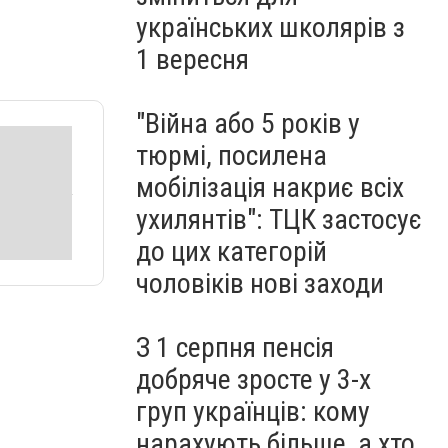
українських школярів з
1 вересня
"Війна або 5 років у
тюрмі, посилена
мобілізація накриє всіх
ухилянтів": ТЦК застосує
до цих категорій
чоловіків нові заходи
З 1 серпня пенсія
добряче зросте у 3-х
груп українців: кому
нарахують більше, а хто