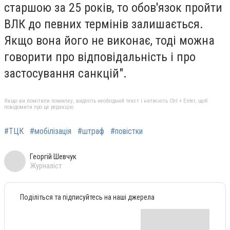
старшою за 25 років, то обов'язок пройти
ВЛК до певних термінів залишається.
Якщо вона його не виконає, тоді можна
говорити про відповідальність і про
застосування санкцій".
Якщо ви помітили помилку, виділіть необхідний текст і натисніть Ctrl + Enter, щоб
повідомити про це редакцію
#ТЦК
#мобілізація
#штраф
#повістки
Георгій Шевчук
Журналіст
Поділіться та підписуйтесь на наші джерела