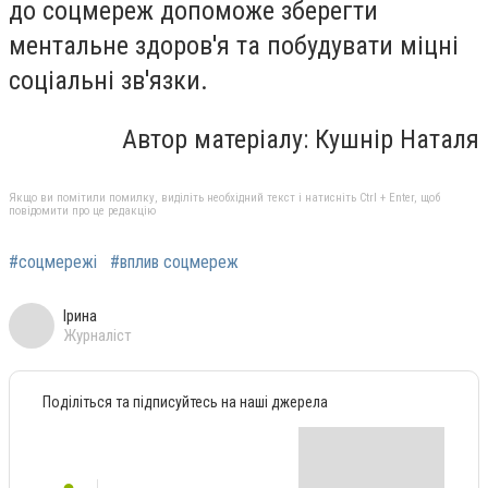
до соцмереж допоможе зберегти
ментальне здоров'я та побудувати міцні
соціальні зв'язки.
Автор матеріалу: Кушнір Наталя
Якщо ви помітили помилку, виділіть необхідний текст і натисніть Ctrl + Enter, щоб
повідомити про це редакцію
#соцмережі
#вплив соцмереж
Ірина
Журналіст
Поділіться та підписуйтесь на наші джерела