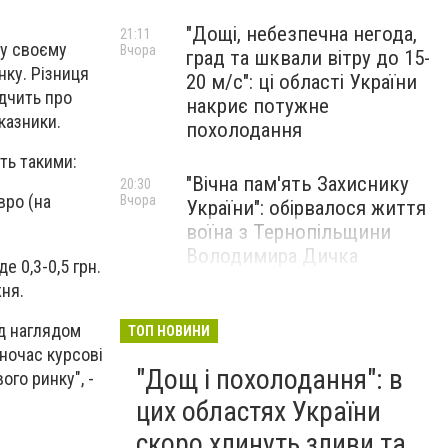
"Дощі, небезпечна негода,
21:11
 у своєму
Вчора
град та шквали вітру до 15-
нку. Різниця
20 м/с": ці області України
ідчить про
накриє потужне
казники.
похолодання
ть такими:
"Вічна пам'ять Захиснику
20:30
вро (на
Вчора
України": обірвалося життя
воїна з Тернопільщини
Володимира Дичка
е 0,3-0,5 грн.
жня.
"Українців почали масово
20:14
Вчора
ід наглядом
штрафувати за 3 вчинки,
ТОП НОВИНИ
дночас курсові
перевірка прийде прямо
"Дощ і похолодання": в
го ринку", -
додому": змусять оплатити
величезні суми
цих областях України
скоро хлинуть зливи та