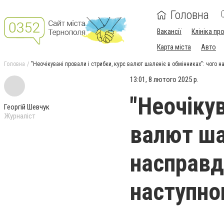
Головна
Вакансії
Клініка пр
Карта міста
Авто
Головна
"Неочікувані провали і стрибки, курс валют шаленіє в обмінниках": чого 
13:01, 8 лютого 2025 р.
"Неочікув
Георгій Шевчук
Журналіст
валют ша
насправд
наступно