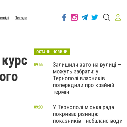
повіді
Погода
ОСТАННІ НОВИНИ
 курс
Залишили авто на вулиці –
09:55
можуть забрати: у
ого
Тернополі власників
попередили про крайній
термін
У Тернополі міська рада
09:03
покриває різницю
показників - небаланс води