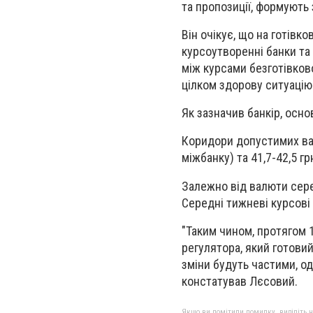
та пропозиції, формують 
Він очікує, що на готівк
курсоутворенні банки та
між курсами безготівково
цілком здорову ситуацію 
Як зазначив банкір, осн
Коридори допустимих вал
міжбанку) та 41,7-42,5 г
Залежно від валюти серед
Середні тижневі курсові
"Таким чином, протягом 
регулятора, який готови
зміни будуть частими, о
констатував Лєсовий.
Якщо ви помітили помилку, виділіть нео