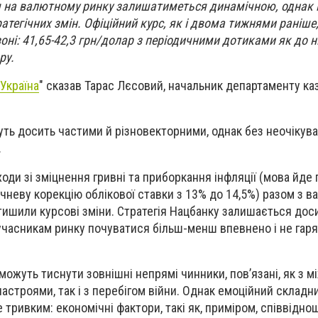
я на валютному ринку залишатиметься динамічною, однак 
атегічних змін. Офіційний курс, як і двома тижнями раніше
ні: 41,65-42,3 грн/долар з періодичними дотиками як до ни
ру.
Україна
" сказав Тарас Лєсовий, начальник департаменту к
дуть досить частими й різновекторними, однак без неочікув
.
ходи зі зміцнення гривні та приборкання інфляції (мова йде
ічневу корекцію облікової ставки з 13% до 14,5%) разом з 
ишили курсові зміни. Стратегія Нацбанку залишається дос
учасникам ринку почуватися більш-менш впевнено і не гаря
 можуть тиснути зовнішні непрямі чинники, пов’язані, як з 
астроями, так і з перебігом війни. Однак емоційний складн
 тривким: економічні фактори, такі як, приміром, співвідн