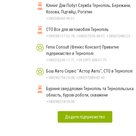
Клінінг Дім Побут Служба Тернопіль, Бережани,
Козова, Підгайці, Рогатин
+380(68)660-90-31
СТО Все для автомобіля Тернопіль
+380(98)127-32-78, +380(67)353-08-07, +380(67)483-23-55
Fenix Consult (Фенікс Консалт) Приватне
підприємство в Тернополі
+380(35)243-11-71, +38 (097) 408-67-75
Бош Авто Сервіс "Астор Авто", СТО в Тернополі
+380(96)754-24-08, +380(97)889-82-40
Буріння свердловин Тернопіль та Тернопільська
область, бурові роботи, скважени
+380(98)228-59-08
Додати підприємство