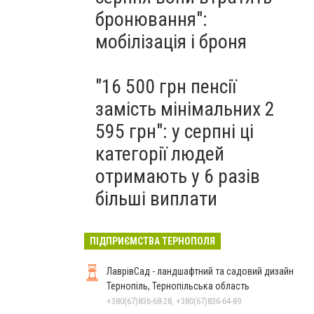
бронювання":
мобілізація і броня
"16 500 грн пенсії
замість мінімальних 2
595 грн": у серпні ці
категорії людей
отримають у 6 разів
більші виплати
ПІДПРИЄМСТВА ТЕРНОПОЛЯ
ЛаврівСад - ландшафтний та садовий дизайн
Тернопіль, Тернопільська область
+380(67)836-68-28, +380(67)836-64-89