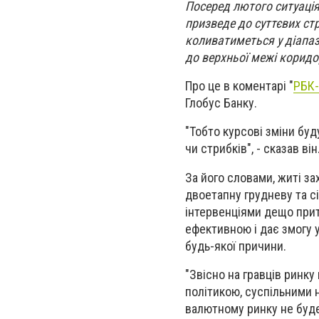
Посеред лютого ситуаці
призведе до суттєвих стр
коливатиметься у діапазо
до верхньої межі коридо
Про це в коментарі "
РБК-
Глобус Банку.
"Тобто курсові зміни бу
чи стрибків", - сказав він
За його словами, житі за
двоетапну грудневу та с
інтервенціями дещо прит
ефективною і дає змогу 
будь-якої причини.
"Звісно на гравців ринку
політикою, суспільними н
валютному ринку не буде