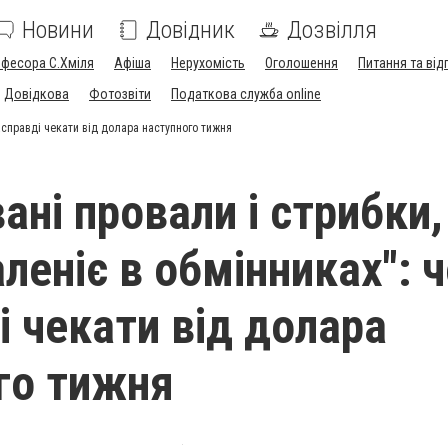
Новини
Довідник
Дозвілля
офесора С.Хміля
Афіша
Нерухомість
Оголошення
Питання та від
Довідкова
Фотозвіти
Податкова служба online
насправді чекати від долара наступного тижня
ані провали і стрибки,
леніє в обмінниках": ч
і чекати від долара
го тижня