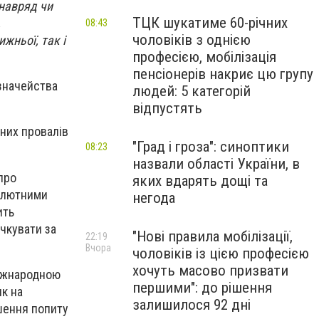
навряд чи
ТЦК шукатиме 60-річних
,
08:43
чоловіків з однією
жньої, так і
професією, мобілізація
пенсіонерів накриє цю групу
азначейства
людей: 5 категорій
відпустять
аних провалів
"Град і гроза": синоптики
08:23
назвали області України, в
 про
яких вдарять дощі та
валютними
негода
ить
чкувати за
"Нові правила мобілізації,
22:19
Вчора
чоловіків із цією професією
хочуть масово призвати
міжнародною
першими": до рішення
ик на
залишилося 92 дні
ошення попиту