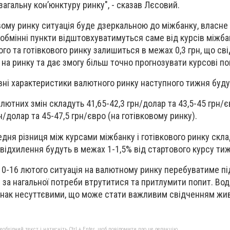
загальну кон’юнктуру ринку", - сказав Лєсовий.
овому ринку ситуація буде дзеркальною до міжбанку, власне
 обмінні пункти відштовхуватимуться саме від курсів міжба
го та готівкового ринку залишиться в межах 0,3 грн, що св
на ринку та дає змогу більш точно прогнозувати курсові по
овні характеристики валютного ринку наступного тижня буду
ютних змін складуть 41,65-42,3 грн/долар та 43,5-45 грн/є
рн/долар та 45-47,5 грн/євро (на готівковому ринку).
ня різниця між курсами міжбанку і готівкового ринку склад
 відхилення будуть в межах 1-1,5% від стартового курсу ти
10-16 лютого ситуація на валютному ринку перебуватиме п
й за нагальної потреби втрутитися та притлумити попит. Во
днак несуттєвими, що може стати важливим свідченням живо
бхідний текст і натисніть Ctrl + Enter, щоб повідомити про це редакцію