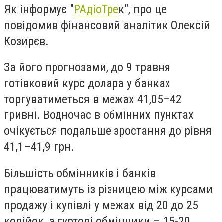
Як інформує "
РАдіоТре
к", про це
повідомив фінансовий аналітик Олексій
Козирєв.
За його прогнозами, до 9 травня
готівковий курс долара у банках
торгуватиметься в межах 41,05–42
гривні. Водночас в обмінних пунктах
очікується подальше зростання до рівня
41,1–41,9 грн.
Більшість обмінників і банків
працюватимуть із різницею між курсами
продажу і купівлі у межах від 20 до 25
копійок, а гуртові обмінники – 15-20