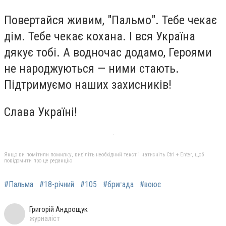
Повертайся живим, "Пальмо". Тебе чекає
дім. Тебе чекає кохана. І вся Україна
дякує тобі. А водночас додамо, Героями
не народжуються — ними стають.
Підтримуємо наших захисників!
Слава Україні!
Якщо ви помітили помилку, виділіть необхідний текст і натисніть Ctrl + Enter, щоб
повідомити про це редакцію
#Пальма
#18-річний
#105
#бригада
#воює
Григорій Андрощук
журналіст