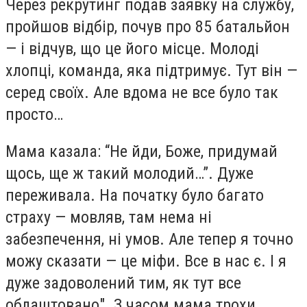
Через рекрутинг подав заявку на службу,
пройшов відбір, почув про 85 батальйон
— і відчув, що це його місце. Молоді
хлопці, команда, яка підтримує. Тут він —
серед своїх. Але вдома не все було так
просто…
Мама казала: “Не йди, Боже, придумай
щось, ще ж такий молодий…”. Дуже
переживала. На початку було багато
страху — мовляв, там нема ні
забезпечення, ні умов. Але тепер я точно
можу сказати — це міфи. Все в нас є. І я
дуже задоволений тим, як тут все
облаштовано". З часом мама трохи