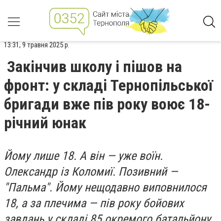
13:31, 9 травня 2025 р.
Закінчив школу і пішов на
фронт: у складі Тернопільської
бригади вже пів року воює 18-
річний юнак
Йому лише 18. А він — уже воїн.
Олександр із Коломиї. Позивний —
"Пальма". Йому нещодавно виповнилося
18, а за плечима — пів року бойових
завдань у складі 85 окремого батальйону