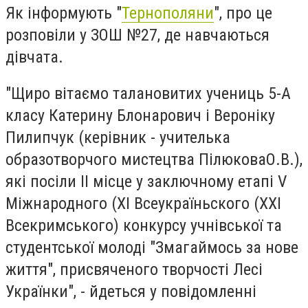
Як інформують "
Тернополяни
", про це
розповіли у ЗОШ №27, де навчаються
дівчата.
"Щиро вітаємо талановитих учениць 5-А
класу Катерину Блонарович і Вероніку
Пилипчук (керівник - учителька
образотворчого мистецтва ПілюковаО.В.),
які посіли ІІ місце у заключному етапі V
Міжнародного (XI Всеукраїньского (XXI
Всекримського) конкурсу учнівської та
студентської молоді "Змагаймось за нове
життя", присвяченого творчості Лесі
Українки", - йдеться у повідомленні