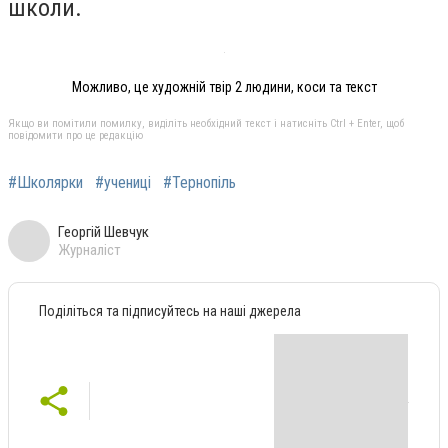
школи.
Можливо, це художній твір 2 людини, коси та текст
Якщо ви помітили помилку, виділіть необхідний текст і натисніть Ctrl + Enter, щоб
повідомити про це редакцію
#Школярки
#учениці
#Тернопіль
Георгій Шевчук
Журналіст
Поділіться та підписуйтесь на наші джерела