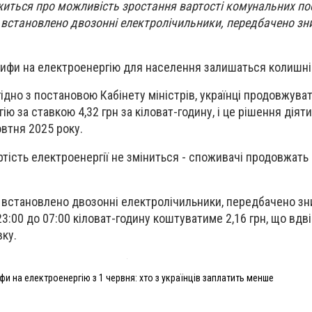
житься про можливість зростання вартості комунальних по
х встановлено двозонні електролічильники, передбачено з
рифи на електроенергію для населення залишаться колишні
згідно з постановою Кабінету міністрів, українці продовжува
ю за ставкою 4,32 грн за кіловат-годину, і це рішення діят
втня 2025 року.
ртість електроенергії не зміниться - споживачі продовжать
х встановлено двозонні електролічильники, передбачено з
 23:00 до 07:00 кіловат-годину коштуватиме 2,16 грн, що вд
вку.
фи на електроенергію з 1 червня: хто з українців заплатить менше