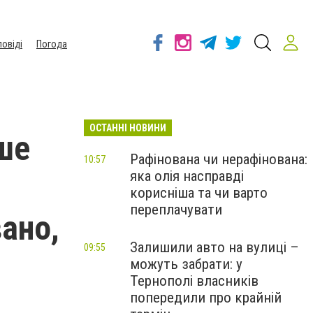
повіді
Погода
ОСТАННІ НОВИНИ
нше
Рафінована чи нерафінована:
10:57
яка олія насправді
корисніша та чи варто
переплачувати
вано,
Залишили авто на вулиці –
09:55
можуть забрати: у
Тернополі власників
попередили про крайній