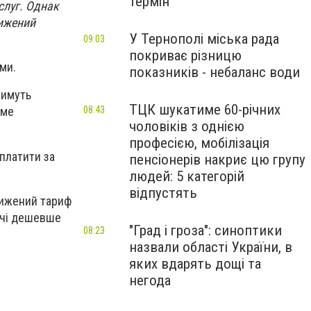
термін
слуг. Однак
нижений
У Тернополі міська рада
09:03
покриває різницю
ми.
показників - небаланс води
тимуть
ТЦК шукатиме 60-річних
08:43
име
чоловіків з однією
професією, мобілізація
 платити за
пенсіонерів накриє цю групу
людей: 5 категорій
відпустять
нижений тариф
вічі дешевше
"Град і гроза": синоптики
08:23
назвали області України, в
яких вдарять дощі та
негода