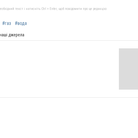
бхідний текст і натисніть Ctrl + Enter, щоб повідомити про це редакцію
#газ
#вода
 наші джерела