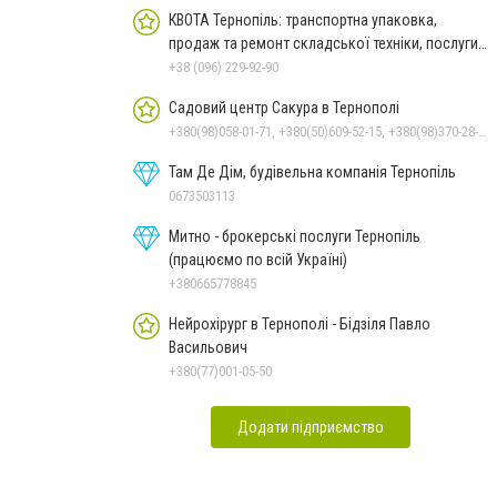
КВОТА Тернопіль: транспортна упаковка,
продаж та ремонт складської техніки, послуги з
металообробки
+38 (096) 229-92-90
Садовий центр Сакура в Тернополі
+380(98)058-01-71, +380(50)609-52-15, +380(98)370-28-00, +380(50)690-33-71
Там Де Дім, будівельна компанія Тернопіль
0673503113
Митно - брокерські послуги Тернопіль
(працюємо по всій Україні)
+380665778845
Нейрохірург в Тернополі - Бідзіля Павло
Васильович
+380(77)001-05-50
Додати підприємство