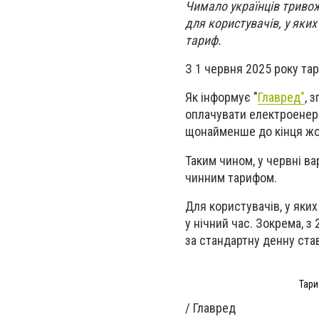
Чимало українців триво
для користувачів, у яки
тариф.
З 1 червня 2025 року та
Як інформує "
Главред"
, 
оплачувати електроенергі
щонайменше до кінця жо
Таким чином, у червні ва
чинним тарифом.
Для користувачів, у яки
у нічний час. Зокрема, з
за стандартну денну ста
Тари
/ Главред