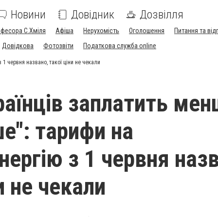
Новини
Довідник
Дозвілля
офесора С.Хміля
Афіша
Нерухомість
Оголошення
Питання та від
Довідкова
Фотозвіти
Податкова служба online
 1 червня названо, такої ціни не чекали
країнців заплатить ме
ше": тарифи на
нергію з 1 червня наз
и не чекали