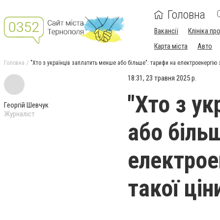
Головна
Вакансії
Клініка пр
Карта міста
Авто
Головна
"Хто з українців заплатить менше або більше": тарифи на електроенергію з
18:31, 23 травня 2025 р.
"Хто з у
Георгій Шевчук
Журналіст
або біль
електрое
такої цін