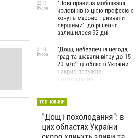
"Нові правила мобілізації,
22:19
Вчора
чоловіків із цією професією
хочуть масово призвати
першими": до рішення
залишилося 92 дні
"Дощі, небезпечна негода,
21:11
Вчора
град та шквали вітру до 15-
20 м/с": ці області України
накриє потужне
похолодання
"Вічна пам'ять Захиснику
20:30
Вчора
України": обірвалося життя
ТОП НОВИНИ
воїна з Тернопільщини
"Дощ і похолодання": в
Володимира Дичка
цих областях України
скоро хлинуть зливи та