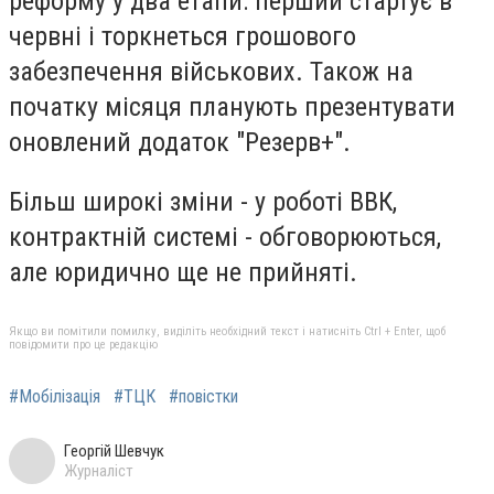
реформу у два етапи: перший стартує в
червні і торкнеться грошового
забезпечення військових. Також на
початку місяця планують презентувати
оновлений додаток "Резерв+".
Більш широкі зміни - у роботі ВВК,
контрактній системі - обговорюються,
але юридично ще не прийняті.
Якщо ви помітили помилку, виділіть необхідний текст і натисніть Ctrl + Enter, щоб
повідомити про це редакцію
#Мобілізація
#ТЦК
#повістки
Георгій Шевчук
Журналіст