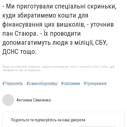
- Ми приготували спеціальні скриньки,
куди збиратимемо кошти для
фінансування цих вишколів, - уточнив
пан Стаюра. - Їх проводити
допомагатимуть люди з міліції, СБУ,
ДСНС тощо.
Якщо ви помітили помилку, виділіть необхідний текст і натисніть Ctrl + Enter, щоб
повідомити про це редакцію
#Тернопіль
#самооборонівці
#силовики
#тренування
Антоніна Сімаченко
Поділіться та підписуйтесь на наші джерела