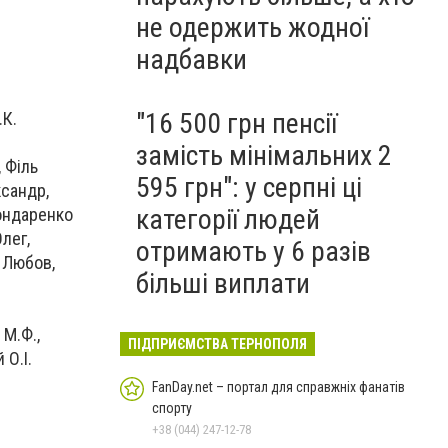
не одержить жодної
надбавки
"16 500 грн пенсії
.К.
замість мінімальних 2
 Філь
595 грн": у серпні ці
ксандр,
категорії людей
Бондаренко
лег,
отримають у 6 разів
 Любов,
більші виплати
 М.Ф.,
ПІДПРИЄМСТВА ТЕРНОПОЛЯ
 О.І.
FanDay.net – портал для справжніх фанатів
спорту
+38 (044) 247-12-78