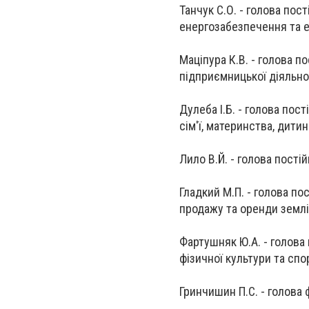
Танчук С.О. - голова пост
енергозабезпечення та 
Маціпура К.В. - голова по
підприємницької діяльно
Дулеба І.Б. - голова пост
сім'ї, материнства, дитин
Лило В.Й. - голова постій
Гладкий М.П. - голова по
продажу та оренди землі
Фартушняк Ю.А. - голова 
фізичної культури та спо
Гринчишин П.С. - голова 