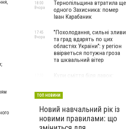
ння,
Тернопільщина втратила ще
18:00
Вчора
одного Захисника: помер
Іван Карабаник
"Похолодання, сильні зливи
17:45
Вчора
та град вдарять по цих
областях України": у регіон
ввірветься потужна гроза
та шквальний вітер
и;
Купи сміття біля лавок:
17:30
Вчора
житель Тернопільщини не
стримав емоцій від
нням
побаченого у парку (ВІДЕО)
ТОП НОВИНИ
Новий навчальний рік із
ного
новими правилами: що
зміниться для