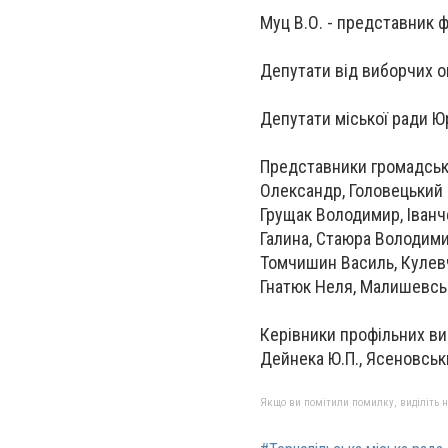
Муц В.О. - представник ф
Депутати від виборчих ок
Депутати міської ради Юри
Представники громадсько
Олександр, Головецький 
Грущак Володимир, Іванч
Галина, Стаюра Володими
Томчишин Василь, Кулевч
Гнатюк Неля, Малишевськ
Керівники профільних вико
Дейнека Ю.П., Ясеновський
Якщо ви помітили помилку, виділіть нео