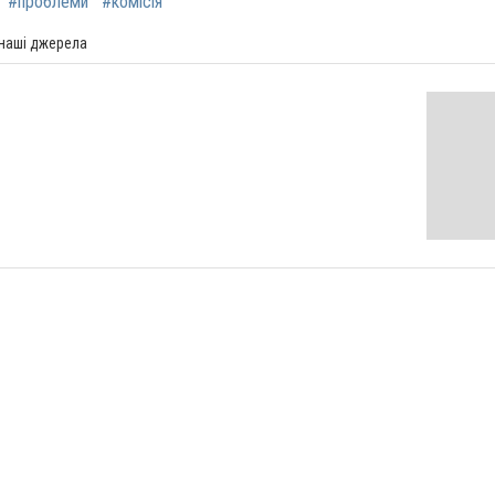
#проблеми
#комісія
 наші джерела