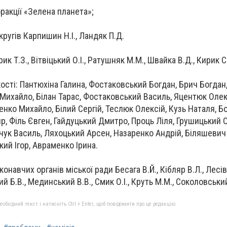
ракції «Зелена планета»;
ругів Карпишин Н.І., Ландяк П.Д.
к Т.З., Вітвіцький О.І., Ратушняк М.М., Швайка В.Д., Кирик С
сті: Пантюхіна Галина, Фостаковський Богдан, Брич Богдан,
Михайло, Білан Тарас, Фостаковський Василь, Яцентюк Оле
енко Михайло, Білий Сергій, Теслюк Олексій, Кузь Наталя, 
р, Філь Євген, Гайдуцький Дмитро, Проць Ліля, Грушицький О
ук Василь, Ляхоцький Арсен, Назаренко Андрій, Біляшевич
ий Ігор, Авраменко Ірина.
навчих органів міської ради Бесага В.Й., Кібляр В.Л., Лесів
 Б.В., Мединський В.В., Смик О.І., Круть М.М., Соколовський
бхідний текст і натисніть Ctrl + Enter, щоб повідомити про це редакцію