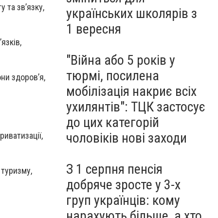
у та зв’язку,
українських школярів з
1 вересня
’язків,
"Війна або 5 років у
тюрмі, посилена
они здоров’я,
мобілізація накриє всіх
ухилянтів": ТЦК застосує
до цих категорій
чоловіків нові заходи
риватизації,
З 1 серпня пенсія
 туризму,
добряче зросте у 3-х
груп українців: кому
нарахують більше, а хто