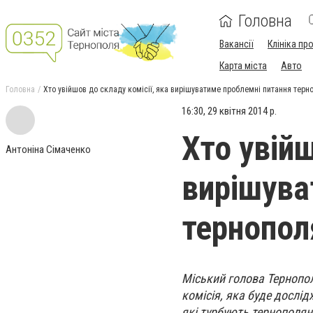
Головна
Вакансії
Клініка пр
Карта міста
Авто
Головна
Хто увійшов до складу комісії, яка вирішуватиме проблемні питання терн
16:30, 29 квітня 2014 р.
Хто увійш
Антоніна Сімаченко
вирішува
тернопол
Міський голова Тернопол
комісія, яка буде дослі
які турбують тернополян