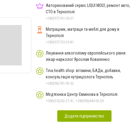
Авторизований сервіс LIQUI MOLY, ремонт авто,
СТО в Тернополі
+380(97)761-30-31
Матрацник, матраци та меблі для дому в
Тернополі
+380(97)720-35-81
Лікування алкоголізму європейського рівня:
лікар-нарколог Ярослав Коваленко
Tina.health.shop: вітаміни, БАДи, добавки,
консультація нутриціолога Тернопіль
+380(96)781-93-52
Медтехніка Центр Євмінова в Тернополі
+380(35)242-27-41, +380(96)440-03-30
Додати підприємство