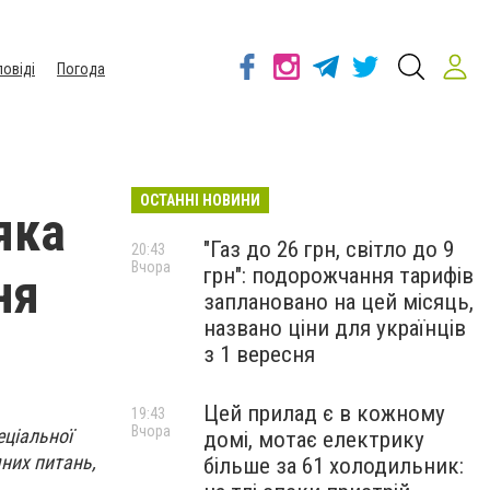
повіді
Погода
ОСТАННІ НОВИНИ
яка
"Газ до 26 грн, світло до 9
20:43
Вчора
грн": подорожчання тарифів
ня
заплановано на цей місяць,
названо ціни для українців
з 1 вересня
Цей прилад є в кожному
19:43
Вчора
еціальної
домі, мотає електрику
них питань,
більше за 61 холодильник: