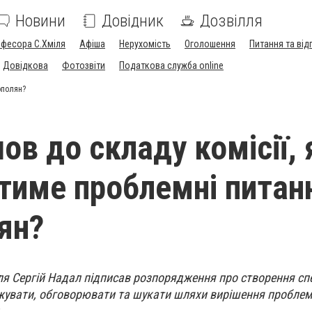
Новини
Довідник
Дозвілля
офесора С.Хміля
Афіша
Нерухомість
Оголошення
Питання та від
Довідкова
Фотозвіти
Податкова служба online
ополян?
ов до складу комісії, 
тиме проблемні питан
ян?
я Сергій Надал підписав розпорядження про створення сп
джувати, обговорювати та шукати шляхи вирішення проблем
.