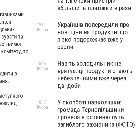
на тлі спеки пристрій
збільшить платіжки в рази
ставниками
ополі
Українців попередили про
19:00
адських
Вчора
нові ціни на продукти: що
лізувати та
різко подорожчає вже у
сії вимог.
серпні
комітету, то
Навіть холодильник не
18:29
Вчора
врятує: ці продукти стають
водити в
небезпечними вже через
вня.
дві доби
наступного
У скорботі навколішки:
розгляд
18:15
Вчора
громада Тернопільщини
провела в останню путь
загиблого захисника (ФОТО)