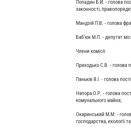
Попадин Б.Й. - голова по
законності, правопорядку
Мандзій П.В. - голова фра
Баб’юк М.П. - депутат міс
Члени комісії:
Приходько С.В. - голова п
Паньків В.І. - голова пос
Напора О.Р. - голова пос
комунального майна;
Окаринський М.М. - голов
господарства, екології т