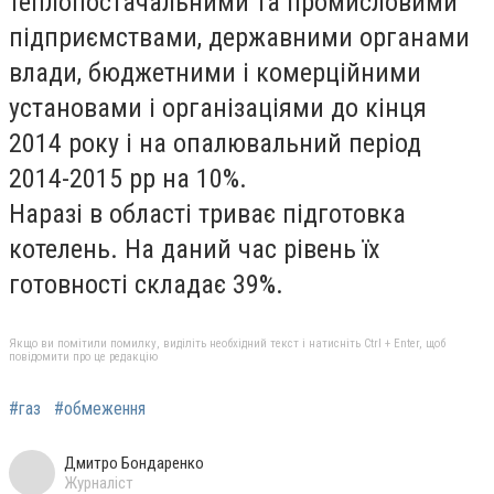
теплопостачальними та промисловими
підприємствами, державними органами
влади, бюджетними і комерційними
установами і організаціями до кінця
2014 року і на опалювальний період
2014-2015 рр на 10%.
Наразі в області триває підготовка
котелень. На даний час рівень їх
готовності складає 39%.
Якщо ви помітили помилку, виділіть необхідний текст і натисніть Ctrl + Enter, щоб
повідомити про це редакцію
#газ
#обмеження
Дмитро Бондаренко
Журналіст