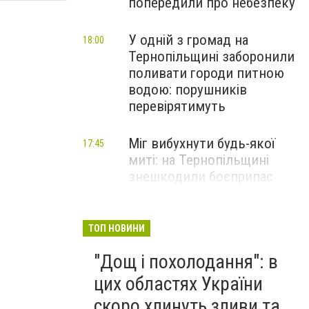
попередили про небезпеку
У одній з громад на
18:00
Тернопільщині заборонили
поливати городи питною
водою: порушників
перевірятимуть
Міг вибухнути будь-якої
17:45
миті: на Тернопільщині
знешкодили боєприпас
Стали відомі подробиці
17:30
моторошної ДТП на
ТОП НОВИНИ
Тернопільщині: серед
"Дощ і похолодання": в
постраждалих - дитина
(ФОТО)
цих областях України
скоро хлинуть зливи та