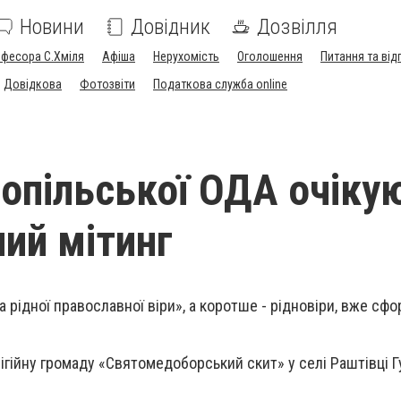
Новини
Довідник
Дозвілля
офесора С.Хміля
Афіша
Нерухомість
Оголошення
Питання та від
Довідкова
Фотозвіти
Податкова служба online
нопільської ОДА очіку
ний мітинг
 рідної православної віри», а коротше - рідновіри, вже сфо
лігійну громаду «Святомедоборський скит» у селі Раштівці 