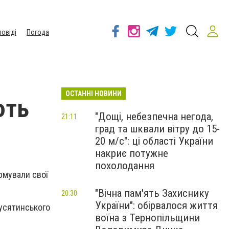
повіді
Погода
ОСТАННІ НОВИНИ
ють
"Дощі, небезпечна негода,
21:11
град та шквали вітру до 15-
20 м/с": ці області України
накриє потужне
похолодання
рмували свої
"Вічна пам'ять Захиснику
20:30
України": обірвалося життя
Гусятинського
воїна з Тернопільщини