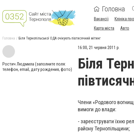
Головна
Вакансії
Клініка пр
Карта міста
Авто
Головна
Біля Тернопільської ОДА очікують півтисячний мітинг
16:00, 21 червня 2011 р.
Біля Тер
Ростич Людмила (заполните поля:
телефон, email, дату рождения, фото)
півтисяч
Члени «Родового вогнища
вимоги до влади:
- зареєструвати їхню ре
району Тернопільщини;