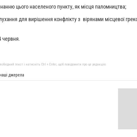
знанню цього населеного пункту, як місця паломництва;
слухання для вирішення конфлікту з вірянами місцевої грек
4 червня.
бхідний текст і натисніть Ctrl + Enter, щоб повідомити про це редакцію
 наші джерела