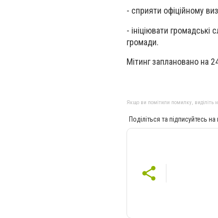
- сприяти офіційному ви
- ініціювати громадські 
громади.
Мітинг заплановано на 2
Якщо ви помітили помилку, виділіть нео
Поділіться та підписуйтесь на