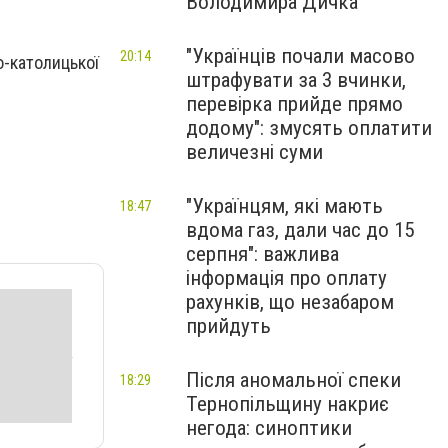
Володимира Дичка
"Українців почали масово
20:14
о-католицької
штрафувати за 3 вчинки,
перевірка прийде прямо
додому": змусять оплатити
величезні суми
"Українцям, які мають
18:47
вдома газ, дали час до 15
серпня": важлива
інформація про оплату
рахунків, що незабаром
прийдуть
Після аномальної спеки
18:29
Тернопільщину накриє
негода: синоптики