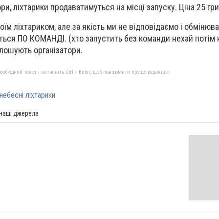
ри, ліхтарики продаватимуться на місці запуску. Ціна 25 гр
оїм ліхтариком, але за якість ми не відповідаємо і обмінюва
ться ПО КОМАНДІ. (хто запустить без команди нехай потім 
олошують організатори.
бхідний текст і натисніть Ctrl + Enter, щоб повідомити про це редакцію
небесні ліхтарики
 наші джерела