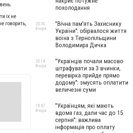
накриє потужне
ивень.
похолодання
ти їх не
"Вічна пам'ять Захиснику
не говорить,
20:30
Вчора
України": обірвалося життя
воїна з Тернопільщини
Володимира Дичка
"Українців почали масово
20:14
Вчора
штрафувати за 3 вчинки,
перевірка прийде прямо
додому": змусять оплатити
величезні суми
"Українцям, які мають
18:47
Вчора
вдома газ, дали час до 15
серпня": важлива
інформація про оплату