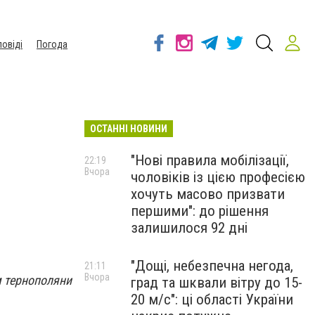
повіді
Погода
ОСТАННІ НОВИНИ
"Нові правила мобілізації,
22:19
Вчора
чоловіків із цією професією
хочуть масово призвати
першими": до рішення
залишилося 92 дні
"Дощі, небезпечна негода,
21:11
Вчора
м тернополяни
град та шквали вітру до 15-
20 м/с": ці області України