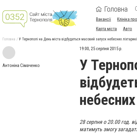
Головна
Вакансії
Клініка пр
Карта міста
Авто
Головна
У Тернополі на День міста відбудеться масовий запуск небесних ліхтарик
19:00, 25 серпня 2015 р.
У Терноп
Антоніна Сімаченко
відбудет
небесних
28 серпня о 20.00 год. 
матимуть змогу загадат