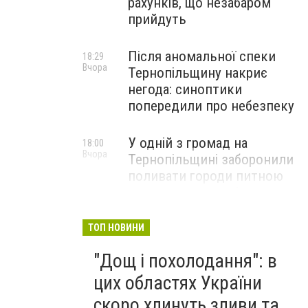
рахунків, що незабаром
прийдуть
Після аномальної спеки
18:29
Вчора
Тернопільщину накриє
негода: синоптики
попередили про небезпеку
У одній з громад на
18:00
Вчора
Тернопільщині заборонили
поливати городи питною
водою: порушників
перевірятимуть
ТОП НОВИНИ
Міг вибухнути будь-якої
17:45
"Дощ і похолодання": в
Вчора
миті: на Тернопільщині
знешкодили боєприпас
цих областях України
скоро хлинуть зливи та