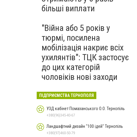
більші виплати
"Війна або 5 років у
тюрмі, посилена
мобілізація накриє всіх
ухилянтів": ТЦК застосує
до цих категорій
чоловіків нові заходи
ПІДПРИЄМСТВА ТЕРНОПОЛЯ
УЗД кабінет Помазанського О.О. Тернопіль
+380(96)345-40-67
Ландшафтний дизайн "100 ідей" Тернопіль
+380(97)460-50-79