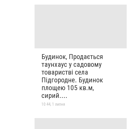
Будинок, Продається
таунхаус у садовому
товаристві села
Підгородне. Будинок
площею 105 кв.м,
сирий....
10:44, 1 липня