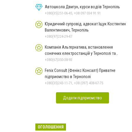
Автошкола Двигун, курси водіїв Тернопіль
+380(35)251-06-45, +38 097 034 91 91
Юридичний супровід, адвокат Іщук Костянтин
Валентинович, Тернопіль
+380(97)224-29-47
Компанія Альтернатива, встановлення
сонячних електростанцій у Тернополі та
області
+380(67)350-38-93
Fenix Consult (Фенікс Консалт) Приватне
підприємство в Тернополі
+380(35)243-11-71, +38 (097) 408-67-75
Додати підприємство
ОГОЛОШЕННЯ