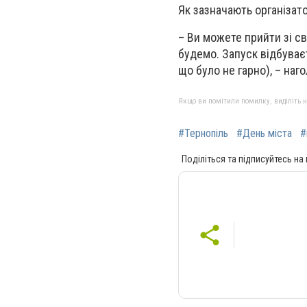
Як зазначають організато
– Ви можете прийти зі св
будемо. Запуск відбуває
що було не гарно), – наг
Якщо ви помітили помилку, виділіть нео
#Тернопіль
#День міста
#
Поділіться та підписуйтесь на