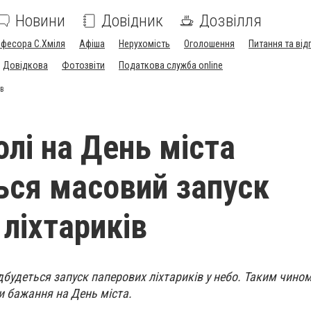
Новини
Довідник
Дозвілля
офесора С.Хміля
Афіша
Нерухомість
Оголошення
Питання та від
Довідкова
Фотозвіти
Податкова служба online
ів
олі на День міста
ься масовий запуск
 ліхтариків
відбудеться запуск паперових ліхтариків у небо. Таким чино
и бажання на День міста.