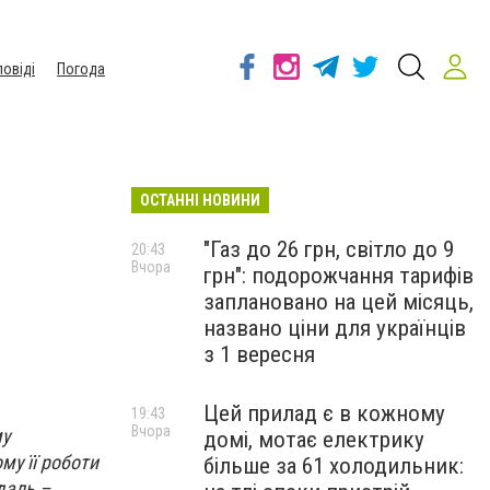
повіді
Погода
ОСТАННІ НОВИНИ
"Газ до 26 грн, світло до 9
20:43
Вчора
грн": подорожчання тарифів
заплановано на цей місяць,
названо ціни для українців
з 1 вересня
Цей прилад є в кожному
19:43
Вчора
му
домі, мотає електрику
му її роботи
більше за 61 холодильник:
даль –