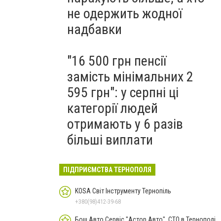
не одержить жодної
надбавки
"16 500 грн пенсії
замість мінімальних 2
595 грн": у серпні ці
категорії людей
отримають у 6 разів
більші виплати
ПІДПРИЄМСТВА ТЕРНОПОЛЯ
KOSA Світ Інструменту Тернопіль
+380(98)412-39-68
Бош Авто Сервіс "Астор Авто", СТО в Тернополі