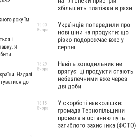
на тлі спеки пристрій
збільшить платіжки в рази
жного року їм
Українців попередили про
19:00
Вчора
нові ціни на продукти: що
різко подорожчає вже у
ться і
серпні
тавку. Я
обити
Навіть холодильник не
18:29
Вчора
врятує: ці продукти стають
країни. Надалі
небезпечними вже через
отуватися до
дві доби
У скорботі навколішки:
18:15
Вчора
громада Тернопільщини
провела в останню путь
загиблого захисника (ФОТО)