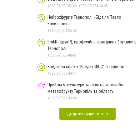
+380(97)889-82-40, +380(96)754-24-08
Нейрохірург в Тернополі - Бідзіля Павло
Васильович
+380(77)001-05-50
BrukR (БрукР), професійне вкладання бруківки в
Тернополі
+380(97)800-40-87
Кредитна спілка "Кредит-ФОС" в Тернополі
+380(67)755-44-41
Прийом макулатури та склотари, склобою,
металобрухту Тернопіль та область
+380(96)595-43-89
Додати підприємство