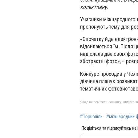
колективну.
Учасники міжнародного ди
пропонують тему для роб
«Спочатку йде електронни
відсилаються їм. Після ц
надіслала два своїх фот
абстрактні фото», – розп
Конкурс проходив у Чехії
дівчина планує розвиват
тематичних фотовиставо
Якщо ви помітили помилку, виділіть нео
#Тернопіль
#міжнародний 
Поділіться та підписуйтесь на