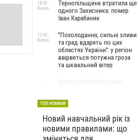
Тернопільщина втратила ще
18:00
Вчора
одного Захисника: помер
Іван Карабаник
"Похолодання, сильні зливи
17:45
Вчора
та град вдарять по цих
областях України": у регіон
ввірветься потужна гроза
та шквальний вітер
Купи сміття біля лавок:
17:30
Вчора
житель Тернопільщини не
стримав емоцій від
побаченого у парку (ВІДЕО)
ТОП НОВИНИ
Новий навчальний рік із
новими правилами: що
зміниться для