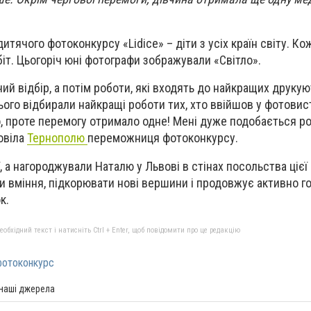
тячого фотоконкурсу «Lidice» – діти з усіх країн світу. Ко
іт. Цьогоріч юні фотографи зображували «Світло».
й відбір, а потім роботи, які входять до найкращих друкую
ього відбирали найкращі роботи тих, хто ввійшов у фотовис
о, проте перемогу отримало одне! Мені дуже подобається р
овіла
Тернополю
переможниця фотоконкурсу.
, а нагороджували Наталю у Львові в стінах посольства цієї 
и вміння, підкорювати нові вершини і продовжує активно г
к.
бхідний текст і натисніть Ctrl + Enter, щоб повідомити про це редакцію
фотоконкурс
 наші джерела