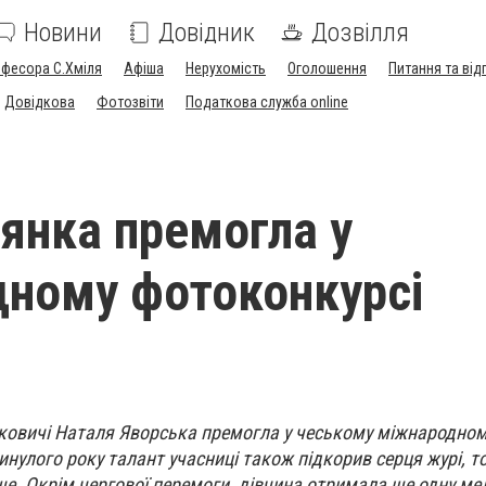
Новини
Довідник
Дозвілля
офесора С.Хміля
Афіша
Нерухомість
Оголошення
Питання та від
Довідкова
Фотозвіти
Податкова служба online
янка премогла у
ному фотоконкурсі
ковичі Наталя Яворська премогла у чеському міжнародно
инулого року талант учасниці також підкорив серця журі, то
е. Окрім чергової перемоги, дівчина отримала ще одну ме