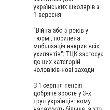
українських школярів з
1 вересня
"Війна або 5 років у
тюрмі, посилена
мобілізація накриє всіх
ухилянтів": ТЦК застосує
до цих категорій
чоловіків нові заходи
З 1 серпня пенсія
добряче зросте у 3-х
груп українців: кому
нарахують більше, а хто