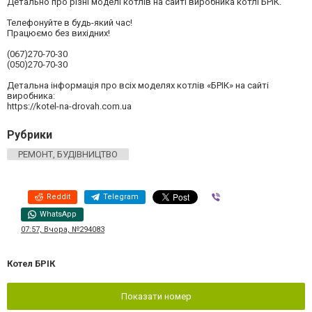
Детально про різні моделі котлів на сайті виробника котлі БРІК.
Телефонуйте в будь-який час!
Працюємо без вихідних!
(067)270-70-30
(050)270-70-30
Детальна інформація про всіх моделях котлів «БРІК» на сайті
виробника:
https://kotel-na-drovah.com.ua
Рубрики
РЕМОНТ, БУДІВНИЦТВО
Reddit
Telegram
Viber
WhatsApp
07:57, Вчора, №294083
Котел БРІК
Показати номер