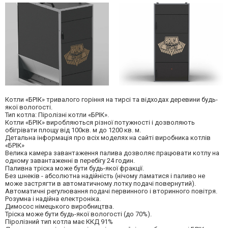
Котли «БРІК» тривалого горіння на тирсі та відходах деревини будь-
якої вологості.
Тип котла: Піролізні котли «БРІК».
Котли «БРІК» виробляються різної потужності і дозволяють
обігрівати площу від 100кв. м до 1200 кв. м.
Детальна інформація про всіх моделях на сайті виробника котлів
«БРІК»
Велика камера завантаження палива дозволяє працювати котлу на
одному завантаженні в перебігу 24 годин.
Паливна тріска може бути будь-якої фракції.
Без шнеків - абсолютна надійність (нічому ламатися і паливо не
може застрягти в автоматичному лотку подачі повернутий).
Автоматичні регулювання подачі первинного і вторинного повітря.
Розумна і надійна електроніка.
Димосос німецького виробництва.
Тріска може бути будь-якої вологості (до 70%).
Піролізний тип котла має ККД 91%