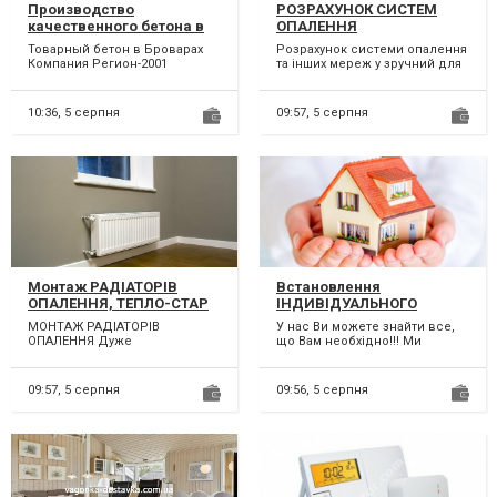
Производство
РОЗРАХУНОК СИСТЕМ
качественного бетона в
ОПАЛЕННЯ
Броварах
Товарный бетон в Броварах
Розрахунок системи опалення
Компания Регион-2001
та інших мереж у зручний для
предлагает
Вас час! Монтаж систем
высококачественный бетон
опалення Монтаж га...
различных клас...
10:36,
5 серпня
09:57,
5 серпня
Монтаж РАДІАТОРІВ
Встановлення
ОПАЛЕННЯ, ТЕПЛО-СТАР
ІНДИВІДУАЛЬНОГО
ОПАЛЕННЯ
МОНТАЖ РАДІАТОРІВ
У нас Ви можете знайти все,
ОПАЛЕННЯ Дуже
що Вам необхідно!!! Ми
відповідально потрібно
допоможемо Вам створити у
підходити до питання монтажу
домі тепло, адже ми які...
радіаторів опал...
09:57,
5 серпня
09:56,
5 серпня