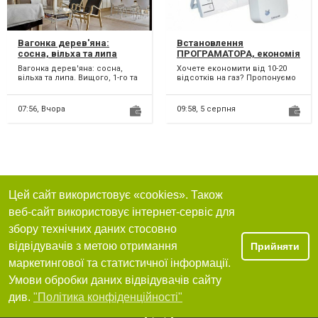
Вагонка дерев'яна:
Встановлення
сосна, вільха та липа
ПРОГРАМАТОРА, економія
від 10-20 відсотків газу
Вагонка дерев'яна: сосна,
Хочете економити від 10-20
вільха та липа. Вищого, 1-го та
відсотків на газ? Пропонуємо
2-го сортів. Європрофіль та
встановлення програматора
Безшовна....
опалення. Навіть я...
07:56,
Вчора
09:58,
5 серпня
Цей сайт використовує «cookies». Також
веб-сайт використовує інтернет-сервіс для
збору технічних даних стосовно
відвідувачів з метою отримання
Прийняти
маркетингової та статистичної інформації.
Умови обробки даних відвідувачів сайту
див.
"Політика конфіденційності"