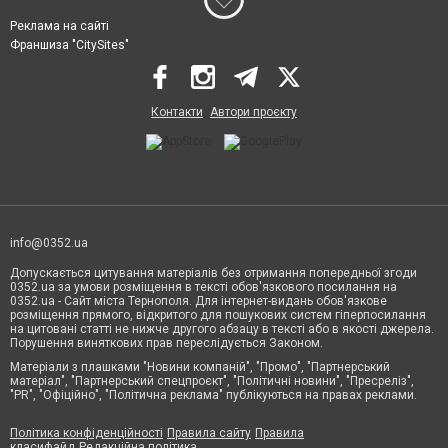
Реклама на сайті
Франшиза "CitySites"
Контакти
Автори проєкту
info@0352.ua
Допускається цитування матеріалів без отримання попередньої згоди
0352.ua за умови розміщення в тексті обов'язкового посилання на
0352.ua - Сайт міста Тернополя. Для інтернет-видань обов'язкове
розміщення прямого, відкритого для пошукових систем гіперпосилання
на цитовані статті не нижче другого абзацу в тексті або в якості джерела.
Порушення виняткових прав переслідується Законом.
Матеріали з плашками "Новини компаній", "Промо", "Партнерський
матеріал", "Партнерський спецпроєкт", "Політичні новини", "Пресреліз",
"PR", "Офіційно", "Політична реклама" публікуються на правах реклами.
Політика конфіденційності
Правила сайту
Правила
класифайд
Редакційна політика