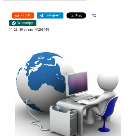
Reddit
Telegram
Viber
WhatsApp
11:29, 30 січня, №298445