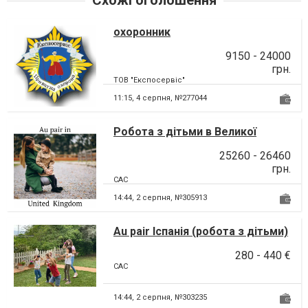
Схожі оголошення
охоронник
9150 - 24000
грн.
ТОВ "Експосервіс"
11:15,
4 серпня, №277044
Робота з дітьми в Великої
Британії
25260 - 26460
грн.
CAC
14:44,
2 серпня, №305913
Au pair Іспанія (робота з дітьми)
280 - 440 €
CAC
14:44,
2 серпня, №303235