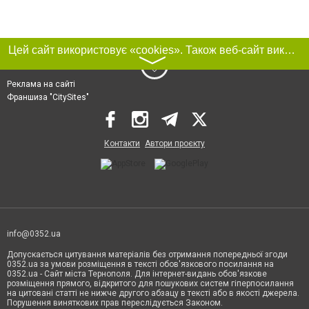
Цей сайт використовує «cookies». Також веб-сайт використовує інтернет-сервіс для збору технічних даних стосовно відвідувачів з метою отримання маркетингової та статистичної інформації. Умови обробки даних відвідувачів сайту див.
〉
Реклама на сайті
Франшиза "CitySites"
Контакти
Автори проєкту
info@0352.ua
Допускається цитування матеріалів без отримання попередньої згоди
0352.ua за умови розміщення в тексті обов'язкового посилання на
0352.ua - Сайт міста Тернополя. Для інтернет-видань обов'язкове
розміщення прямого, відкритого для пошукових систем гіперпосилання
на цитовані статті не нижче другого абзацу в тексті або в якості джерела.
Порушення виняткових прав переслідується Законом.