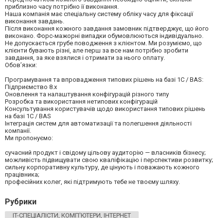
приблизно часу потрібно її виконання.
Наша компанія має спеціальну систему обліку часу для фіксації
виконання завдань.
Після виконання кожного завдання замовник підтверджує, що його
виконано. Форс-мажорні випадки обумовлюються індивідуально.
Не допускається грубе поводження з клієнтом. Ми розуміємо, що
клієнти бувають різні, але перш за все нам потрібно зробити
завдання, за яке взялися і отримати за нього оплату.
Обов’язки:⠀
Програмування та впровадження типових рішень на базі 1С / BAS:
Підприємство 8.х
Оновлення та налаштування конфігурацій різного типу
Розробка та використання нетипових конфігурацій
Консультування користувачів щодо використання типових рішень
на базі 1С / BAS
Інтеграція систем для автоматизації та полегшення діяльності
компанії.⠀⠀
Ми пропонуємо:
сучасний продукт і свідому цільову аудиторію — власників бізнесу;
можливість підвищувати свою кваліфікацію і перспективи розвитку;
сильну корпоративну культуру, де цінують і поважають кожного
працівника;
професійних колег, які підтримують тебе не твоєму шляху.
Рубрики
IT-СПЕЦІАЛІСТИ, КОМП'ЮТЕРИ, ІНТЕРНЕТ