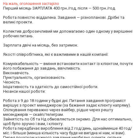
На жаль, оголошення застаріло
Перший місяць ЗАРПЛАТА 400 грн./год, після — 500 грн./год.
Робота повністю віддалена. Завдання — різнопланові. Дрібні та
великі проекти.
Колектив доброзичливий ми допомагаємо один одному у вирішенні
робочих питань.
Зарплата двічі на місяць, без затримок.
Якості співробітника, які є важливими в нашій компанії:
Комунікабельність — вміння встановити контакт із клієнтом, почути
його побажання до завдань, ввічливість.
Виконавчість.
Пунктуальність, організованість.
Чесність.
Ініціативність та здатність до самостійної роботи.
Нюанси нашої роботи:
Робота з 9 до 18 години у будні дні. Питання завдання програміст
вирішує з проект менеджером (за бажання задає клієнту напряму).
Спілкування переважно через вайбер, рідше через решту
месенджерів — скайп/телеграм.
Зайнятість по Сб та Нд обмовляється окремо. Для нас оптимально,
щоб було зручно і вам, і клієнту.
Робота передбачає вироблення від 2 год/день, щонайменше 40 год/
міс. і більше (менша кількість часу буде не вигідна ні нам, ні вам).
Перед початком кожного завдання необхідно оцінити, скільки