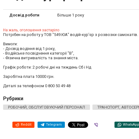
Досвід роботи
Більше 1 року
На жаль, оголошення застаріло
Потрібен на роботу у ТОВ “549.ЮА” водій-кур'єр з розвозки самокатів.
Вимоги:
- Досвід водіння від 1 року,
- Водійське посвідчення категорії "В",
- Фізична витривалість та знання міста.
Графік роботи: 2 робочі дні на тиждень Сб і Нд
Заробітна плата 10000 грн.
Деталі за телефоном 0 800 50 49 48
Рубрики
РОБОЧИЙ, ОБСЛУГОВУЮЧИЙ ПЕРСОНАЛ
ТРАНСПОРТ, АВТОСЕР
Reddit
Telegram
Viber
WhatsAp