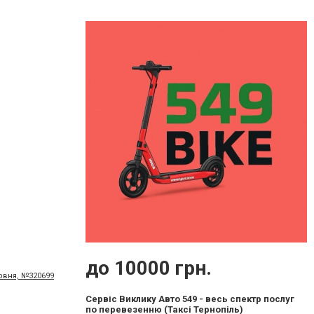
до 10000 грн.
ервня, №320699
Сервіс Виклику Авто 549 - весь спектр послуг
по перевезенню (Таксі Тернопіль)