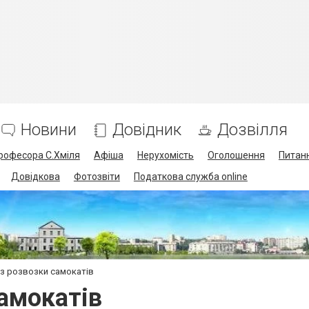
Новини
Довідник
Дозвілля
професора С.Хміля
Афіша
Нерухомість
Оголошення
Питанн
Довідкова
Фотозвіти
Податкова служба online
 з розвозки самокатів
самокатів