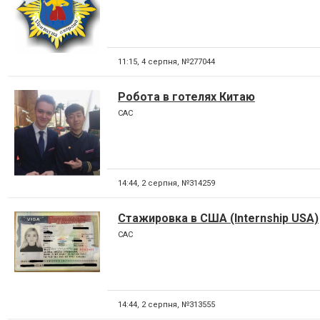
11:15,
4 серпня, №277044
Робота в готелях Китаю
CAC
14:44,
2 серпня, №314259
Стажировка в США (Internship USA)
CAC
14:44,
2 серпня, №313555