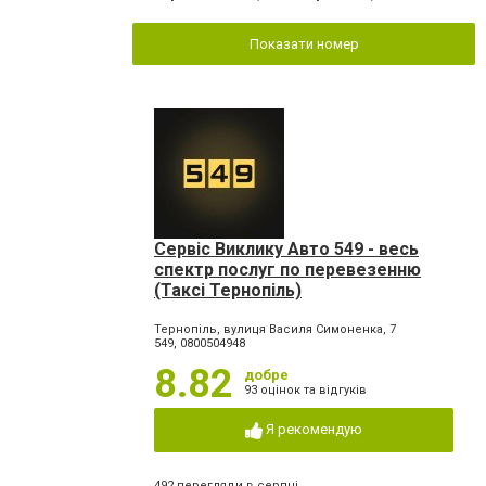
Показати номер
Сервіс Виклику Авто 549 - весь
спектр послуг по перевезенню
(Таксі Тернопіль)
Тернопіль, вулиця Василя Симоненка, 7
549, 0800504948
8.82
добре
93 оцінок та відгуків
Я рекомендую
492 перегляди в серпні