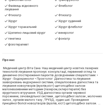
Фахівець відновного
Флеболог
лікування
Фтизіатр
Фтизіатр
Хірург
Хірург судинний
Хірург торакальний
Хірург-флеболог
Щелепно-лицьовий хірург
венеролог
генетика
фоніатр
фізіотерапевт
Про нас
Медичний центр Віта Сана Наш медичний центр новітніх лазерних
технологій лікування пропонує: консультації, первинний огляд та
динамічне спостереження пацієнтів досвідченими спеціалістами: •
Хірург - Ендокринолог • Проктолог Діагностика та лікування
захворювань ендокринної системи, спеціалізована діагностика та
лікування новоутворів (вузлів,кіст) щитоподібноі залози
малоінвазивними методами (лазером,склеротерапія) без
хірургічного втручання. УЗД діагностика органів черевної
порожнини, сечовидільної системи , щитоподібної залози , молочних
залоз , органів малого тазу , ТРУЗД , судин шиї. Проведення
пункційної біопсії новоутворів (вузлів, кіст) щитоподібноі залози. ...