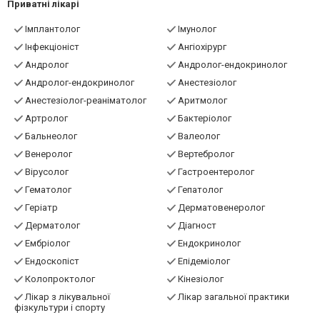
Приватні лікарі
Імплантолог
Імунолог
Інфекціоніст
Ангіохірург
Андролог
Андролог-ендокринолог
Андролог-ендокринолог
Анестезіолог
Анестезіолог-реаніматолог
Аритмолог
Артролог
Бактеріолог
Бальнеолог
Валеолог
Венеролог
Вертебролог
Вірусолог
Гастроентеролог
Гематолог
Гепатолог
Геріатр
Дерматовенеролог
Дерматолог
Діагност
Ембріолог
Ендокринолог
Ендоскопіст
Епідеміолог
Колопроктолог
Кінезіолог
Лікар з лікувальної
Лікар загальної практики
фізкультури і спорту