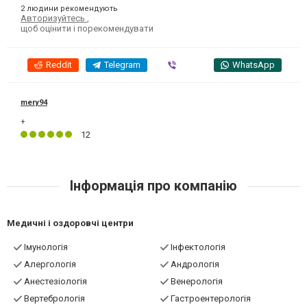
2 людини рекомендують
Авторизуйтесь
,
щоб оцінити і порекомендувати
Reddit
Telegram
Viber
WhatsApp
mery94
+
12
Інформація про компанію
Медичні і оздоровчі центри
Імунологія
Інфектологія
Алергологія
Андрологія
Анестезіологія
Венерологія
Вертебрологія
Гастроентерологія