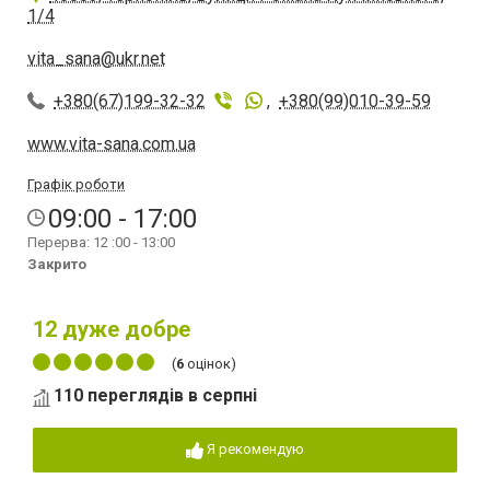
1/4
vita_sana@ukr.net
+380(67)199-32-32
,
+380(99)010-39-59
www.vita-sana.com.ua
Графік роботи
09:00 - 17:00
Перерва: 12 :00 - 13:00
Закрито
12
дуже добре
(
6
оцінок)
110 переглядів в серпні
Я рекомендую