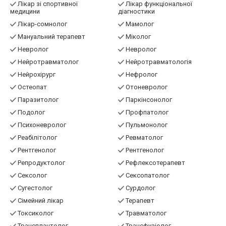
Лікар зі спортивної
Лікар функціональної
медицини
діагностики
Лікар-сомнолог
Мамолог
Мануальний терапевт
Міколог
Невролог
Невролог
Нейротравматолог
Нейротравматологія
Нейрохірург
Нефролог
Остеопат
Отоневролог
Паразитолог
Паркінсонолог
Подолог
Профпатолог
Психоневролог
Пульмонолог
Реабілітолог
Ревматолог
Рентгенолог
Рентгенолог
Репродуктолог
Рефлексотерапевт
Сексолог
Сексопатолог
Сугестолог
Сурдолог
Сімейний лікар
Терапевт
Токсиколог
Травматолог
Трансплантолог
Трансфузіолог