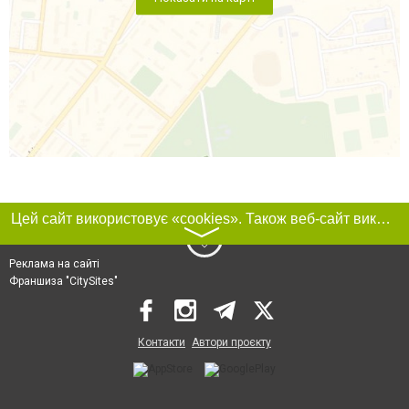
Цей сайт використовує «cookies». Також веб-сайт використовує інтернет-сервіс для збору технічних даних стосовно відвідувачів з метою отримання маркетингової та статистичної інформації. Умови обробки даних відвідувачів сайту див.
〉
Реклама на сайті
Франшиза "CitySites"
Контакти
Автори проєкту