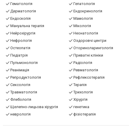
Гематологія
Гепатологія
Дерматологія
Ендокринологія
Ендоскопія
Мамологія
Мануальна терапія
Мікологія
Нейрохірургія
Неонатологія
Нефрологія
Оздоровчі центри
Остеопатія
Оториноларингологія
Педіатрія
Приватні клініки
Пульмонологія
Радіологія
Реанімація
Ревматологія
Репродуктологія
Рефлексотерапія
Сексологія
Терапія
Травматологія
Трихологія
Флебологія
Хірургія
Щелепно-лицьова хірургія
генетика
неврологія
фізіотерапія