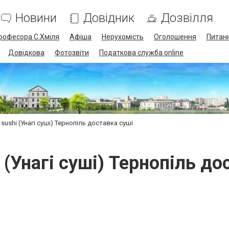
Новини
Довідник
Дозвілля
професора С.Хміля
Афіша
Нерухомість
Оголошення
Питанн
Довідкова
Фотозвіти
Податкова служба online
 sushi (Унагі суші) Тернопіль доставка суші
i (Унагі суші) Тернопіль до