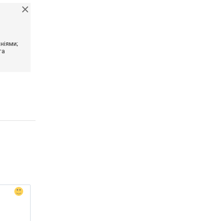
ніями;
та