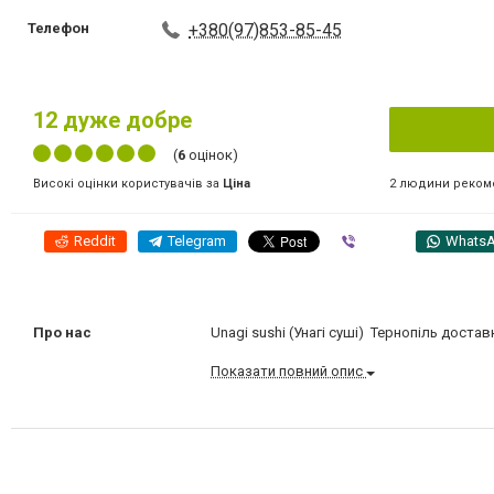
Телефон
+380(97)853-85-45
12
дуже добре
(
6
оцінок)
2 людини реком
Високі оцінки користувачів за
Ціна
Reddit
Telegram
Viber
Whats
Про нас
Unagi sushi (Унагі суші) Тернопіль достав
Показати повний опис