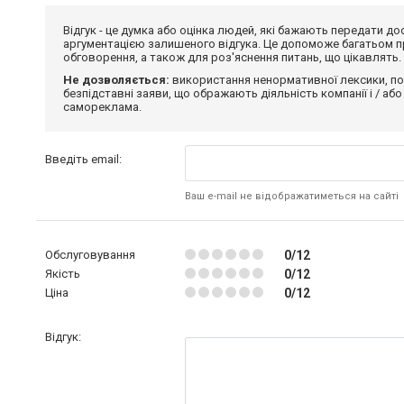
Відгук - це думка або оцінка людей, які бажають передати 
аргументацією залишеного відгука. Це допоможе багатьом пр
обговорення, а також для роз'яснення питань, що цікавлять.
Не дозволяється:
використання ненормативної лексики, по
безпідставні заяви, що ображають діяльність компанії і / або
самореклама.
Введіть email:
Ваш e-mail не відображатиметься на сайті
Обслуговування
0/12
Якість
0/12
Ціна
0/12
Відгук: