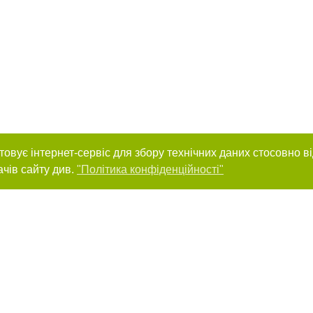
товує інтернет-сервіс для збору технічних даних стосовно в
ачів сайту див.
"Політика конфіденційності"
нас :
 проєкту
ування матеріалів без отримання попередньої згоди 0352.ua за умови розміщ
силання на 0352.ua - Сайт міста Тернополя. Для інтернет-видань обов'язков
го для пошукових систем гіперпосилання на цитовані статті не нижче другого