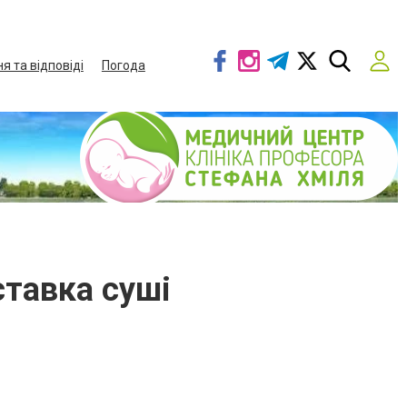
я та відповіді
Погода
ставка суші