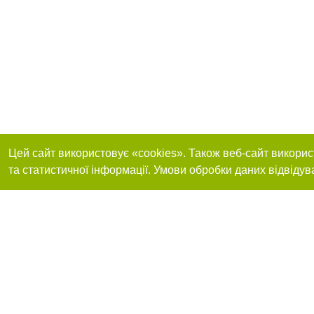
Цей сайт використовує «cookies». Також веб-сайт викорис
та статистичної інформації. Умови обробки даних відвідув
Приєднуйтесь до 
Реклама на сайті
Франшиза "CitySites"
Контакти
Автори
info@0352.ua
Допускається цит
обов'язкового по
прямого, відкрито