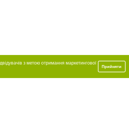
ідвідувачів з метою отримання маркетингової
Прийняти
ення в тексті
е розміщення
 абзацу в тексті