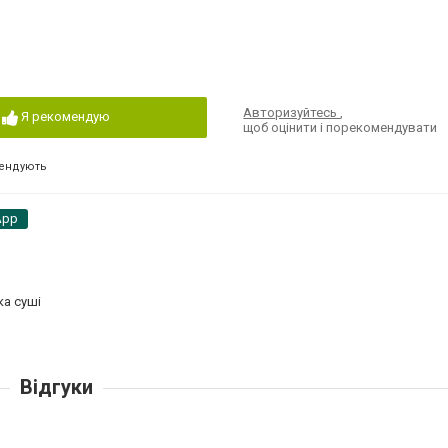
Авторизуйтесь
,
Я рекомендую
щоб оцінити і порекомендувати
ендують
App
ка суші
Відгуки