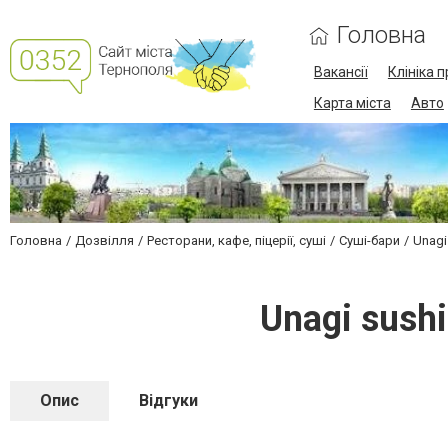
Головна
Вакансії
Клініка 
Карта міста
Авто
Головна
Дозвілля
Ресторани, кафе, піцерії, суші
Суші-бари
Unagi
Unagi sush
Опис
Відгуки