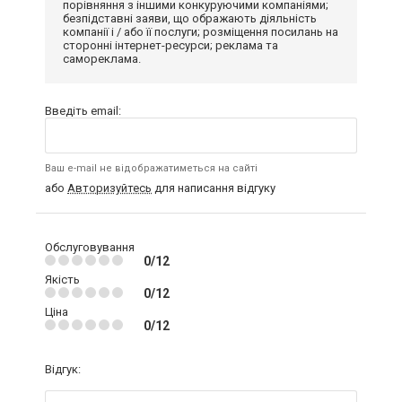
порівняння з іншими конкуруючими компаніями;
безпідставні заяви, що ображають діяльність
компанії і / або її послуги; розміщення посилань на
сторонні інтернет-ресурси; реклама та
самореклама.
Введіть email:
Ваш e-mail не відображатиметься на сайті
або
Авторизуйтесь
для написання відгуку
Обслуговування
0/12
Якість
0/12
Ціна
0/12
Відгук: