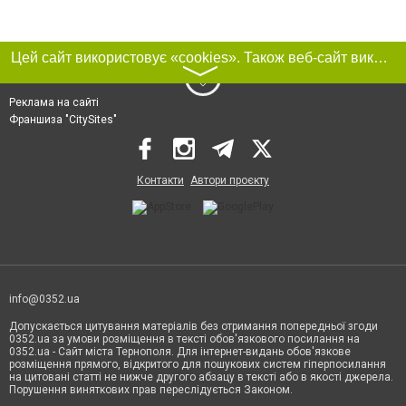
Цей сайт використовує «cookies». Також веб-сайт використовує інтернет-сервіс для збору технічних даних стосовно відвідувачів з метою отримання маркетингової та статистичної інформації. Умови обробки даних відвідувачів сайту див.
〉
Реклама на сайті
Франшиза "CitySites"
Контакти
Автори проєкту
info@0352.ua
Допускається цитування матеріалів без отримання попередньої згоди
0352.ua за умови розміщення в тексті обов'язкового посилання на
0352.ua - Сайт міста Тернополя. Для інтернет-видань обов'язкове
розміщення прямого, відкритого для пошукових систем гіперпосилання
на цитовані статті не нижче другого абзацу в тексті або в якості джерела.
Порушення виняткових прав переслідується Законом.