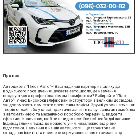
Про нас
Автошкола "Пілот Авто"– Ваш надійний партнер на шляху до
водійського посвідчення! Шукаєте автошколу, де навчання
поєднується з професіоналізмом і комфортом? Вибирайте "Пілот
Авто"! У нас: Висококваліфіковані інструктори з великим досвідом,
які допоможуть вам стати впевненим водієм. Зручні умови навчання:
теорія онлайн або у класі, практичні заняття на сучасних автомобілях
з автоматичною та механічною коробкою передач. Швидке та
ефективне навчання, щоб ви швидко освоїли всі необхідні навички.
Індивідуальний підхід до кожного учня, незалежно від рівня
підготовки. Навчання в нашій автошколі — це гарантоване
складання іспитів та впевнене кермування після отримання пр...