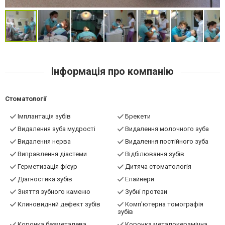
Інформація про компанію
Стоматології
Імплантація зубів
Брекети
Видалення зуба мудрості
Видалення молочного зуба
Видалення нерва
Видалення постійного зуба
Виправлення діастеми
Відбілювання зубів
Герметизація фісур
Дитяча стоматологія
Діагностика зубів
Елайнери
Зняття зубного каменю
Зубні протези
Клиновидний дефект зубів
Комп'ютерна томографія
зубів
Коронка безметалева
Коронка металокерамічна