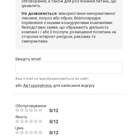
обговорення, а також для роз'яснення питань, що
цікавлять.
Не дозволяється:
використання ненормативної
лексики, погроз або образ; безпосереднє
порівняння з іншими конкуруючими компаніями;
безпідставні заяви, що ображають діяльність
компанії і / або її послуги; розміщення посилань на
сторонні інтернет-ресурси; реклама та
самореклама.
Введіть email:
Ваш e-mail не відображатиметься на сайті
або
Авторизуйтесь
для написання відгуку
Обслуговування
0/12
Якість
0/12
Ціна
0/12