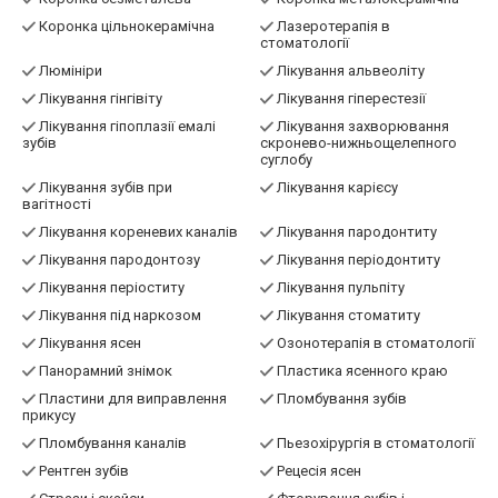
Коронка цільнокерамічна
Лазеротерапія в
стоматології
Люмініри
Лікування альвеоліту
Лікування гінгівіту
Лікування гіперестезії
Лікування гіпоплазії емалі
Лікування захворювання
зубів
скронево-нижньощелепного
суглобу
Лікування зубів при
Лікування карієсу
вагітності
Лікування кореневих каналів
Лікування пародонтиту
Лікування пародонтозу
Лікування періодонтиту
Лікування періоститу
Лікування пульпіту
Лікування під наркозом
Лікування стоматиту
Лікування ясен
Озонотерапія в стоматології
Панорамний знімок
Пластика ясенного краю
Пластини для виправлення
Пломбування зубів
прикусу
Пломбування каналів
Пьезохірургія в стоматології
Рентген зубів
Рецесія ясен