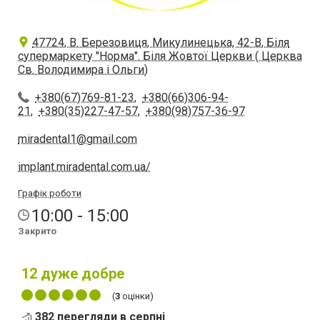
47724, В. Березовиця, Микулинецька, 42-В, Біля
супермаркету "Норма". Біля Жовтої Церкви ( Церква
Св. Володимира і Ольги)
+380(67)769-81-23
,
+380(66)306-94-
21
,
+380(35)227-47-57
,
+380(98)757-36-97
miradental1@gmail.com
implant.miradental.com.ua/
Графік роботи
10:00 - 15:00
Закрито
12
дуже добре
(
3
оцінки)
382 перегляди в серпні