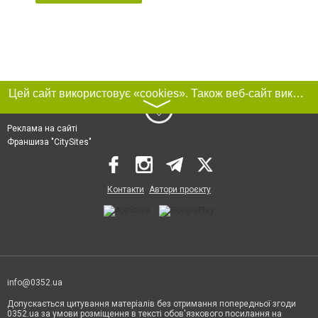
Цей сайт використовує «cookies». Також веб-сайт використовує інтернет-сервіс для збору технічних даних стосовно відвідувачів з метою отримання маркетингової та статистичної інформації. Умови обробки даних відвідувачів сайту див.
〉
Реклама на сайті
Франшиза "CitySites"
Контакти
Автори проєкту
info@0352.ua
Допускається цитування матеріалів без отримання попередньої згоди
0352.ua за умови розміщення в тексті обов'язкового посилання на