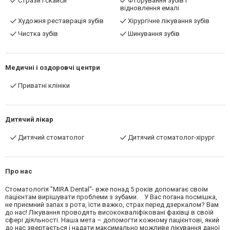
Стрази і скайси
Фторування зубів і
відновлення емалі
Художня реставрація зубів
Хірургічне лікування зубів
Чистка зубів
Шинування зубів
Медичні і оздоровчі центри
Приватні клініки
Дитячий лікар
Дитячий стоматолог
Дитячий стоматолог-хірург
Про нас
Стоматологія "MIRA Dental"- вже понад 5 років допомагає своїм
пацієнтам вирішувати проблеми з зубами. У Вас погана посмішка,
не приємний запах з рота, їсти важко, страх перед дзеркалом? Вам
до нас! Лікування проводять висококваліфіковані фахівці в своїй
сфері діяльності. Наша мета – допомогти кожному пацієнтові, який
до нас звертається і надати максимально можливе лікування даної