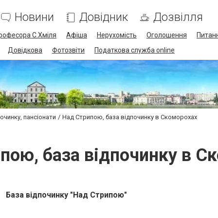
Новини
Довідник
Дозвілля
професора С.Хміля
Афіша
Нерухомість
Оголошення
Питанн
Довідкова
Фотозвіти
Податкова служба online
очинку, пансіонати
Над Стрипою, база відпочинку в Скоморохах
пою, база відпочинку в С
База відпочинку "Над Стрипою"