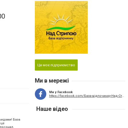
00
Це моє підприємство
Ми в мережі
Ми у Facebook
https://facebook.com/База-відпочинку-Над-Стрипою-114209182013365/
Наше відео
видами! База
сце
ерсонал,