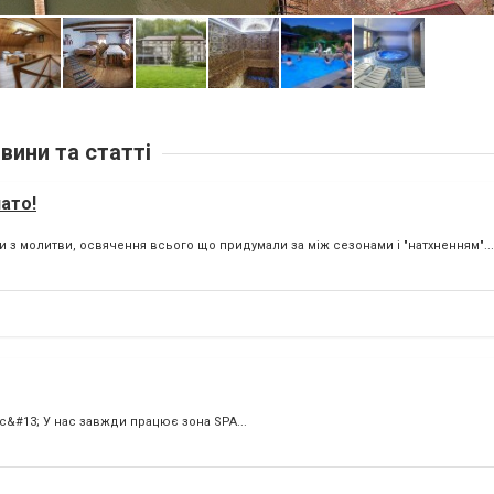
вини та статті
ато!
и з молитви, освячення всього що придумали за між сезонами і "натхненням"...
ас&#13; У нас завжди працює зона SPA...