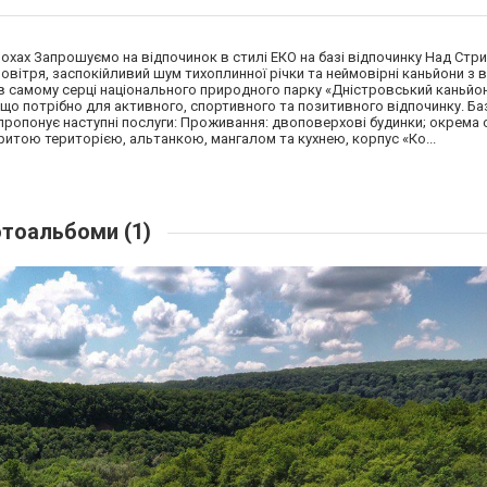
хах Запрошуємо на відпочинок в стилі ЕКО на базі відпочинку Над Стри
овітря, заспокійливий шум тихоплинної річки та неймовірні каньйони з
в самому серці національного природного парку «Дністровський каньйон
, що потрібно для активного, спортивного та позитивного відпочинку. Ба
пропонує наступні послуги: Проживання: двоповерхові будинки; окрема 
критою територією, альтанкою, мангалом та кухнею, корпус «Ко...
тоальбоми (1)