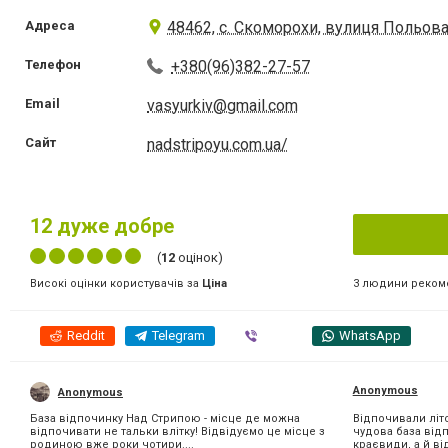
Адреса
48462, с. Скоморохи, вулиця Польова
Телефон
+380(96)382-27-57
Email
vasyurkiv@gmail.com
Сайт
nadstripoyu.com.ua/
12
дуже добре
(
12
оцінок)
3 людини реком
Високі оцінки користувачів за
Ціна
Reddit
Telegram
Viber
WhatsApp
Anonymous
Anonymous
База відпочинку Над Стрипою - місце де можна
Відпочивали літ
відпочивати не тальки влітку! Відвідуємо це місце з
чудова база від
родиною вже роки чотири....
краєвиди, а й ві