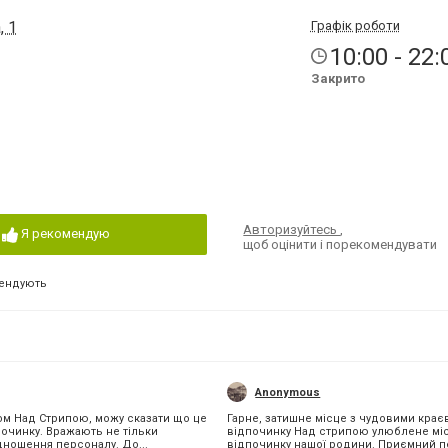
, 1
Графік роботи
10:00 - 22:
Закрито
Авторизуйтесь
,
Я рекомендую
щоб оцінити і порекомендувати
ендують
Anonymous
ом Над Стрипою, можу сказати що це
Гарне, затишне місце з чудовими крає
починку. Вражають не тільки
відпочинку Над стрипою улюблене мі
дношення персоналу. До...
відпочинку нашої родини. Приємний п