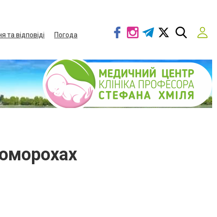
я та відповіді
Погода
коморохах