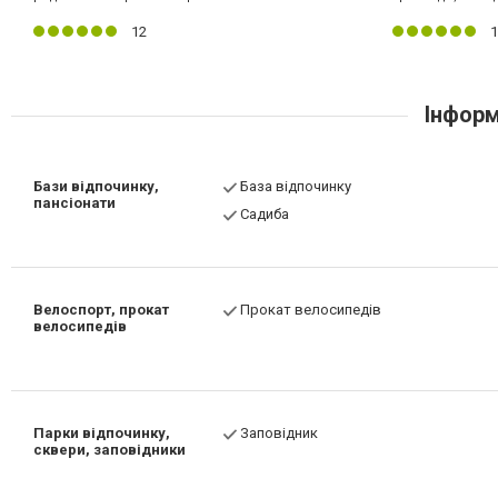
12
1
Інформ
Бази відпочинку,
База відпочинку
пансіонати
Садиба
Велоспорт, прокат
Прокат велосипедів
велосипедів
Парки відпочинку,
Заповідник
сквери, заповідники