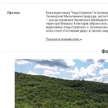
Про нас
База відпочинку "Над Стрипою" в Скоморо
Скоморохи! Мальовнича природа, чисте п
– усе це справжня Українська Швейцарія 
території близько 4 гектарів зібрано все
відпочинку «Над Стрипою» с. Скоморохи 
етно-стилі «Гостинний двір» зі своєю за
Показати повний опис
Фо