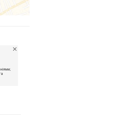
ніями;
та