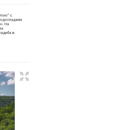
пою" с.
 водоспадами
». На
за
садиба в