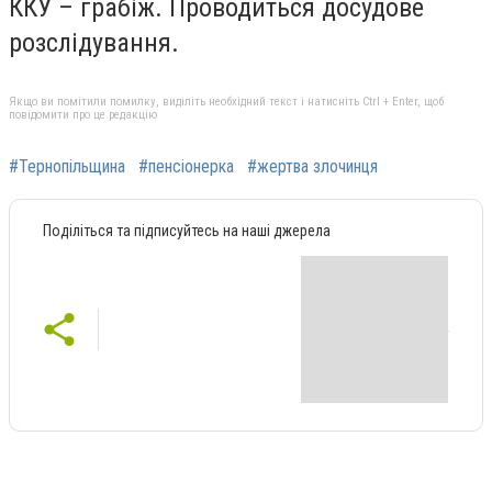
ККУ – грабіж. Проводиться досудове
розслідування.
Якщо ви помітили помилку, виділіть необхідний текст і натисніть Ctrl + Enter, щоб
повідомити про це редакцію
#Тернопільщина
#пенсіонерка
#жертва злочинця
Поділіться та підписуйтесь на наші джерела