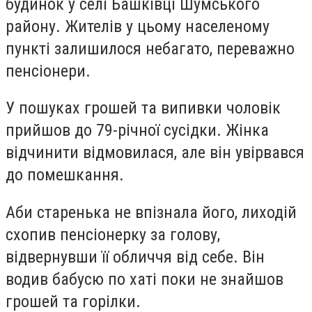
будинок у селі Башківці Шумського
району. Жителів у цьому населеному
пункті залишилося небагато, переважно
пенсіонери.
У пошуках грошей та випивки чоловік
прийшов до 79-річної сусідки. Жінка
відчинити відмовилася, але він увірвався
до помешкання.
Аби старенька не впізнала його, лиходій
схопив пенсіонерку за голову,
відвернувши її обличчя від себе. Він
водив бабусю по хаті поки не знайшов
грошей та горілки.