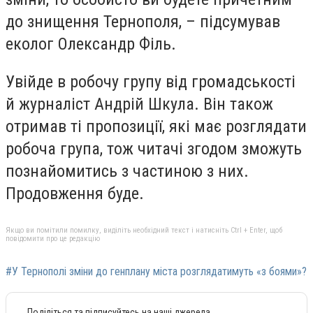
до знищення Тернополя, – підсумував
еколог Олександр Філь.
Увійде в робочу групу від громадськості
й журналіст Андрій Шкула. Він також
отримав ті пропозиції, які має розглядати
робоча група, тож читачі згодом зможуть
познайомитись з частиною з них.
Продовження буде.
Якщо ви помітили помилку, виділіть необхідний текст і натисніть Ctrl + Enter, щоб
повідомити про це редакцію
#У Тернополі зміни до генплану міста розглядатимуть «з боями»?
Поділіться та підписуйтесь на наші джерела