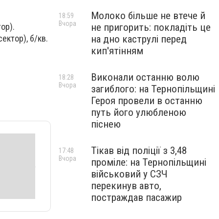
Молоко більше не втече й
18:59
Вчора
не пригорить: покладіть це
ор).
на дно каструлі перед
сектор), б/кв.
кип'ятінням
Виконали останню волю
18:28
Вчора
загиблого: на Тернопільщині
Героя провели в останню
путь його улюбленою
піснею
Тікав від поліції з 3,48
17:48
Вчора
проміле: на Тернопільщині
військовий у СЗЧ
перекинув авто,
постраждав пасажир