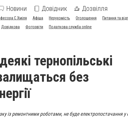
Новини
Довідник
Дозвілля
офесора С.Хміля
Афіша
Нерухомість
Оголошення
Питання та від
Довідкова
Фотозвіти
Податкова служба online
деякі тернопільські
залищаться без
нергії
зку із ремонтними роботами, не буде електропостачання у