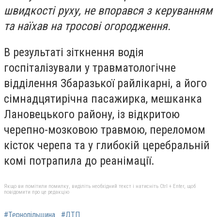
швидкості руху, не впорався з керуванням
та наїхав на тросові огородження.
В результаті зіткнення водія
госпіталізували у травматологічне
відділення Збаразької райлікарні, а його
сімнадцятирічна пасажирка, мешканка
Лановецького району, із відкритою
черепно-мозковою травмою, переломом
кісток черепа та у глибокій церебральній
комі потрапила до реанімації.
Якщо ви помітили помилку, виділіть необхідний текст і натисніть Ctrl + Enter, щоб
повідомити про це редакцію
#Тернопільщина
#ДТП