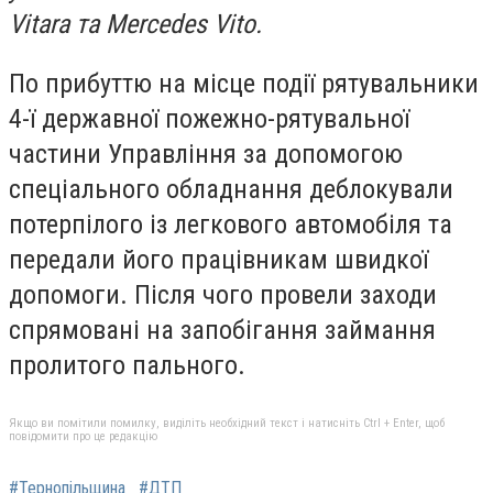
Vitara та Mercedes Vito.
По прибуттю на місце події рятувальники
4-ї державної пожежно-рятувальної
частини Управління за допомогою
спеціального обладнання деблокували
потерпілого із легкового автомобіля та
передали його працівникам швидкої
допомоги. Після чого провели заходи
спрямовані на запобігання займання
пролитого пального.
Якщо ви помітили помилку, виділіть необхідний текст і натисніть Ctrl + Enter, щоб
повідомити про це редакцію
#Тернопільщина
#ДТП