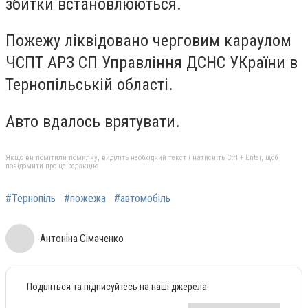
збитки встановлюються.
Пожежу ліквідовано черговим караулом
ЧСПТ АРЗ СП Управління ДСНС УКраїни в
Тернопільській області.
Авто вдалось врятувати.
Якщо ви помітили помилку, виділіть необхідний текст і натисніть Ctrl + Enter, щоб
повідомити про це редакцію
#Тернопіль
#пожежа
#автомобіль
Антоніна Сімаченко
Поділіться та підписуйтесь на наші джерела