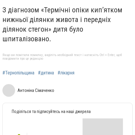
З діагнозом «Термічні опіки кипʼятком
нижньої ділянки живота і передніх
ділянок стегон» дитя було
шпиталізовано.
Якщо ви помітили помилку, виділіть необхідний текст і натисніть Ctrl + Enter, щоб
повідомити про це редакцію
#Тернопільщина
#дитина
#лікарня
Антоніна Сімаченко
Поділіться та підписуйтесь на наші джерела