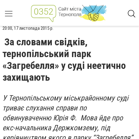
20:00, 17 листопада 2015 р.
За словами свідків,
тернопільський парк
«Загребелля» у суді неетично
захищають
У Тернопільському міськрайонному суді
триває слухання справи по
обвинуваченню Юрія Ф. Мова йде про
екс-начальника Держкомзему, під
керівництвом якого в парку “Загребелля”