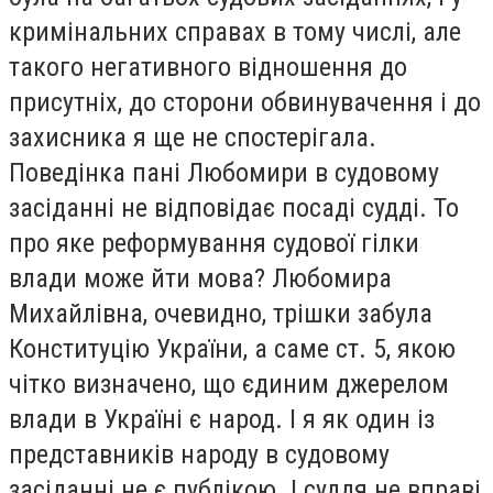
кримінальних справах в тому числі, але
такого негативного відношення до
присутніх, до сторони обвинувачення і до
захисника я ще не спостерігала.
Поведінка пані Любомири в судовому
засіданні не відповідає посаді судді. То
про яке реформування судової гілки
влади може йти мова? Любомира
Михайлівна, очевидно, трішки забула
Конституцію України, а саме ст. 5, якою
чітко визначено, що єдиним джерелом
влади в Україні є народ. І я як один із
представників народу в судовому
засіданні не є публікою. І суддя не вправі