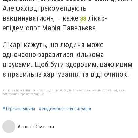
Але фахівці рекомендують
вакцинуватися», – каже
зз
лікар-
епідеміолог Марія Павельєва.
Лікарі кажуть, що людина може
одночасно заразитися кількома
вірусами. Щоб бути здоровим, важливим
є правильне харчування та відпочинок.
Якщо ви помітили помилку, виділіть необхідний текст і натисніть Ctrl + Enter, щоб
повідомити про це редакцію
#Тернопільщина
#епідеміологічна ситуація
Антоніна Сімаченко