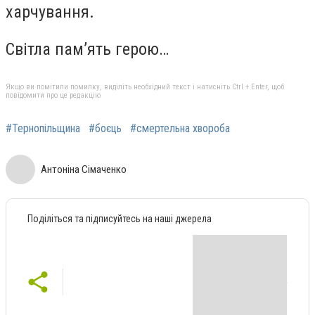
харчування.
Світла пам’ять герою…
Якщо ви помітили помилку, виділіть необхідний текст і натисніть Ctrl + Enter, щоб
повідомити про це редакцію
#Тернопільщина
#боєць
#смертельна хвороба
Антоніна Сімаченко
Поділіться та підписуйтесь на наші джерела