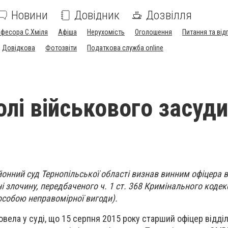
Новини
Довідник
Дозвілля
офесора С.Хміля
Афіша
Нерухомість
Оголошення
Питання та від
Довідкова
Фотозвіти
Податкова служба online
олі військового засуди
онний суд Тернопільської області визнав винним офіцера 
і злочину, передбаченого ч. 1 ст. 368 Кримінального кодек
собою неправомірної вигоди).
овела у суді, що 15 cерпня 2015 року старший офіцер відді