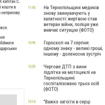
 капітан С.
і кошти в
На Тернопільщині медиків
11:03
о непризову
знову звинувачують у
халатності: жертвою став
ветеран війни, поліція уже
явся.
вивчає ситуацію (ФОТО)
ння
Гороскоп на 7 серпня:
обіймати
10:45
одному знаку - великі гроші,
подарських
іншому - доленосна зустріч
Чергове ДТП з вини
10:29
підлітка на мотоциклі на
Тернопільщині:
госпіталізовано трьох осіб
(ФОТО)
"Важко загоїти в серці
10:14