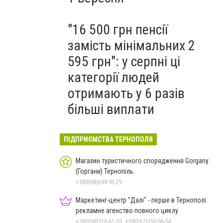
"16 500 грн пенсії
замість мінімальних 2
595 грн": у серпні ці
категорії людей
отримають у 6 разів
більші виплати
ПІДПРИЄМСТВА ТЕРНОПОЛЯ
Магазин туристичного спорядження Gorgany
(Горгани) Тернопіль
+380(68)699-93-29
Маркетинг-центр "Далі" - перше в Тернополі
рекламне агенство повного циклу
+380(68)510-61-55, +380(67)350-96-54