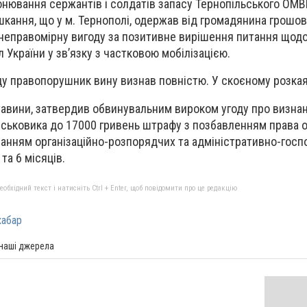
онювання сержантів і солдатів запасу Тернопільського ОМВК
шкання, що у м. Тернополі, одержав від громадянина грошов
к неправомірну вигоду за позитивне вирішення питання щод
 України у зв’язку з частковою мобілізацією.
ду правопорушник вину визнав повністю. У скоєному розка
тавини, затвердив обвинувальним вироком угоду про визна
ійськовика до 17000 гривень штрафу з позбавленням права 
онанням організаційно-розпорядчих та адміністративно-гос
 та 6 місяців.
бхідний текст і натисніть Ctrl + Enter, щоб повідомити про це редакцію
хабар
 наші джерела