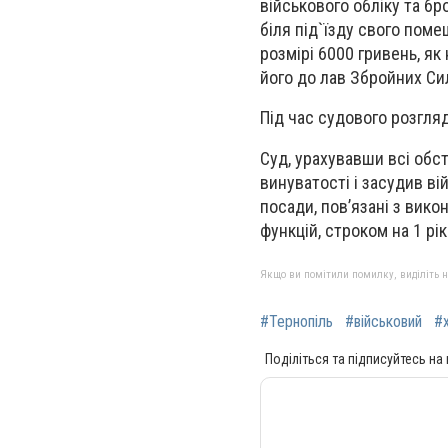
військового обліку та бр
біля під`їзду свого поме
розмірі 6000 гривень, я
його до лав Збройних Сил
Під час судового розгля
Суд, урахувавши всі обс
винуватості і засудив в
посади, пов’язані з вик
функцій, строком на 1 рік
Якщо ви помітили помилку, виділіть нео
#Тернопіль
#військовий
#
Поділіться та підписуйтесь на