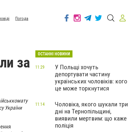
повіді
Погода
ОСТАННІ НОВИНИ
ли за
У Польщі хочуть
11:29
депортувати частину
українських чоловіків: кого
це може торкнутися
військкомату
Чоловіка, якого шукали три
11:14
су України
дні на Тернопільщині,
виявили мертвим: що каже
поліція
лення