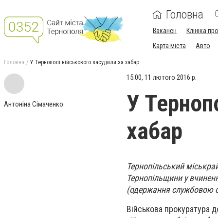
Головна
Вакансії
Клініка пр
Карта міста
Авто
Головна
У Тернополі військового засудили за хабар
15:00, 11 лютого 2016 р.
У Терноп
Антоніна Сімаченко
хабар
Тернопільський міськрай
Тернопільщини у вчиненн
(одержання службовою о
Військова прокуратура д