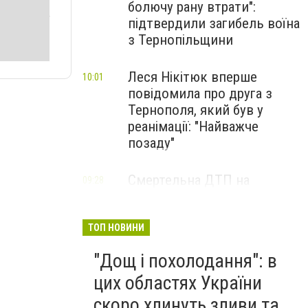
болючу рану втрати":
підтвердили загибель воїна
з Тернопільщини
Леся Нікітюк вперше
10:01
повідомила про друга з
Тернополя, який був у
реанімації: "Найважче
позаду"
Смертельна ДТП на
09:28
Тернопільщині: деталі від
поліції
ТОП НОВИНИ
"Дощ і похолодання": в
цих областях України
скоро хлинуть зливи та