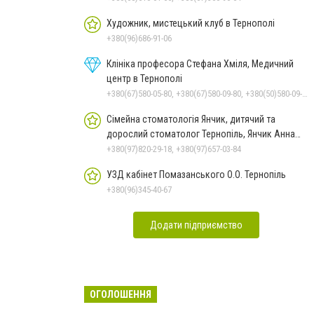
Художник, мистецький клуб в Тернополі
+380(96)686-91-06
Клініка професора Стефана Хміля, Медичний
центр в Тернополі
+380(67)580-05-80, +380(67)580-09-80, +380(50)580-09-80
Сімейна стоматологія Янчик, дитячий та
дорослий стоматолог Тернопіль, Янчик Анна
Леонтієвна
+380(97)820-29-18, +380(97)657-03-84
УЗД кабінет Помазанського О.О. Тернопіль
+380(96)345-40-67
Додати підприємство
ОГОЛОШЕННЯ