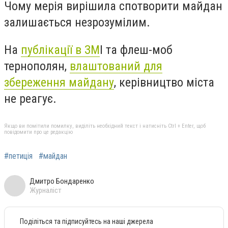
Чому мерія вирішила спотворити майдан
залишається незрозумілим.
На
публікації в ЗМ
І та флеш-моб
тернополян,
влаштований для
збереження майдану
, керівництво міста
не реагує.
Якщо ви помітили помилку, виділіть необхідний текст і натисніть Ctrl + Enter, щоб
повідомити про це редакцію
#петиція
#майдан
Дмитро Бондаренко
Журналіст
Поділіться та підписуйтесь на наші джерела