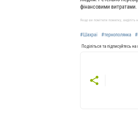
фінансовими витратами.
Якщо ви помітили помилку, виділіть нео
#Шахраї
#тернополянка
#
Поділіться та підписуйтесь на