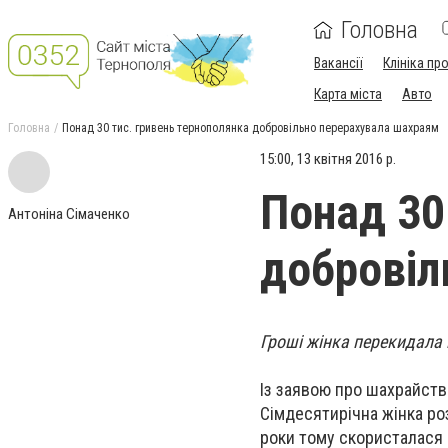
Головна
Вакансії
Клініка пр
Карта міста
Авто
Головна
Понад 30 тис. гривень тернополянка добровільно перерахувала шахраям
15:00, 13 квітня 2016 р.
Понад 30
Антоніна Сімаченко
добровіл
Гроші жінка перекидала
Із заявою про шахрайств
Сімдесятирічна жінка роз
роки тому скористалася 