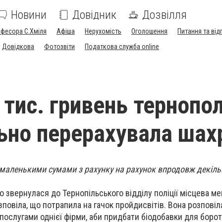
Новини
Довідник
Дозвілля
офесора С.Хміля
Афіша
Нерухомість
Оголошення
Питання та від
Довідкова
Фотозвіти
Податкова служба online
 тис. гривень тернопо
ьно перерахувала ша
 маленькими сумами з рахунку на рахунок впродовж декіль
о звернулася до Тернопільського відділу поліції місцева м
повіла, що потрапила на гачок пройдисвітів. Вона розповіл
послугами однієї фірми, аби придбати біодобавки для борот