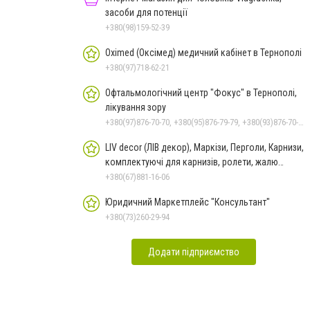
засоби для потенції
+380(98)159-52-39
Oximed (Оксімед) медичний кабінет в Тернополі
+380(97)718-62-21
Офтальмологічний центр "Фокус" в Тернополі,
лікування зору
+380(97)876-70-70, +380(95)876-79-79, +380(93)876-70-70
LIV decor (ЛІВ декор), Маркізи, Перголи, Карнизи,
комплектуючі для карнизів, ролети, жалю
Тернопіль
+380(67)881-16-06
Юридичний Маркетплейс "Консультант"
+380(73)260-29-94
Додати підприємство