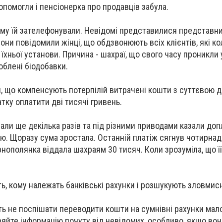
опомогли і пенсіонерка про продавців забула.
ому їй зателефонували. Невідомі представилися представн
они повідомили жінці, що обдзвонюють всіх клієнтів, які к
хньої установи. Причина - шахраї, що свого часу проникли у
облені біодобавки.
 що компенсують потерпілій витрачені кошти з суттєвою д
тку оплатити дві тисячі гривень.
ли ще декілька разів та під різними приводами казали доп
ю. Щоразу сума зростала. Останній платіж сягнув чотирна
нополянка віддала шахраям 30 тисяч. Коли зрозуміла, що її
ь, кому належать банківські рахунки і розшукують зловмисн
ть не поспішати переводити кошти на сумнівні рахунки ма
яйте інформацію почуту від невідомих, особливо, якщо вона