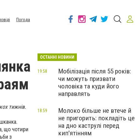
повіді
Погода
ОСТАННІ НОВИНИ
лянка
Мобілізація після 55 років:
19:58
чи можуть призвати
храям
чоловіка та куди його
направлять
кох тижнів.
Молоко більше не втече й
18:59
не пригорить: покладіть це
ешканка.
на дно каструлі перед
а, що чотири
кип'ятінням
ьби з