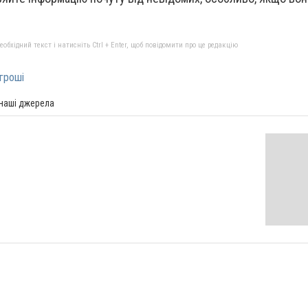
бхідний текст і натисніть Ctrl + Enter, щоб повідомити про це редакцію
гроші
 наші джерела