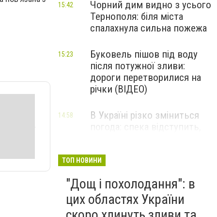
Чорний дим видно з усього
15:42
Тернополя: біля міста
спалахнула сильна пожежа
Буковель пішов під воду
15:23
після потужної зливи:
дороги перетворилися на
річки (ВІДЕО)
В Україні різко зміниться
14:58
погода: спека відступить,
але ненадовго – синоптики
дали прогноз на серпень
ТОП НОВИНИ
"Дощ і похолодання": в
цих областях України
скоро хлинуть зливи та