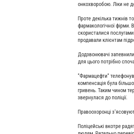
онкохворобою. Ліки не д
Проте декілька тижнів т
фармакологічної фірми. В
скористалися послугами ї
продавали клієнтам підр
Додзвонювачі запевнили,
для цього потрібно споча
"Фармацефти" телефонува
компенсація була більшо
гривень. Таким чином тер
звернулася до поліції.
Правоохоронці з'ясовуют
Поліцейські вкотре радя
людям. Ретельно перевір