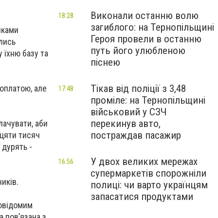
Виконали останню волю
18:28
загиблого: на Тернопільщині
иками
Героя провели в останню
олись
путь його улюбленою
 їхню базу та
піснею
Тікав від поліції з 3,48
оплатою, але
17:48
проміле: на Тернопільщині
військовий у СЗЧ
перекинув авто,
лачувати, аби
постраждав пасажир
дцяти тисяч
 дурять -
У двох великих мережах
16:56
супермаркетів спорожніли
иків.
полиці: чи варто українцям
запасатися продуктами
ловідомим
 пов’язана з