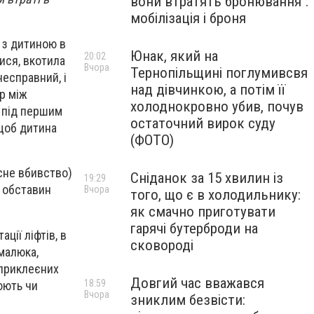
вони втратять бронювання":
мобілізація і броня
 з дитиною в
Юнак, який на
20:02
ися, вкотила
Вчора
Тернопільщині поглумивсвя
несправний, і
над дівчинкою, а потім її
ір між
холоднокровно убив, почув
я під першим
остаточний вирок суду
 щоб дитина
(ФОТО)
сне вбивство)
Сніданок за 15 хвилин із
19:29
я обставин
Вчора
того, що є в холодильнику:
як смачно приготувати
гарячі бутерброди на
ції ліфтів, в
сковороді
малюка,
 приклеєних
Довгий час вважався
18:59
еюють чи
Вчора
зниклим безвісти: