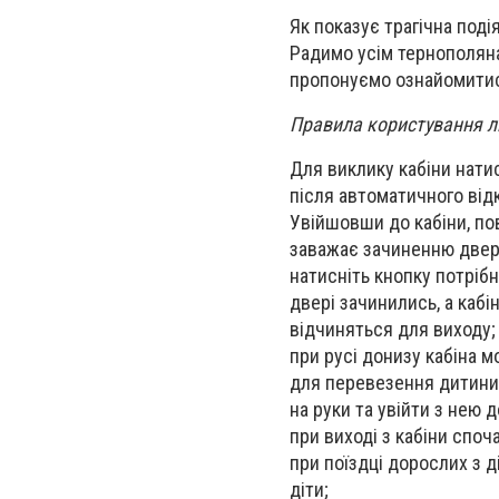
Як показує трагічна под
Радимо усім тернополяна
пропонуємо ознайомитис
Правила користування л
Для виклику кабіни натис
після автоматичного від
Увійшовши до кабіни, по
заважає зачиненню двер
натисніть кнопку потріб
двері зачинились, а кабі
відчиняться для виходу;
при русі донизу кабіна 
для перевезення дитини 
на руки та увійти з нею д
при виході з кабіни споч
при поїздці дорослих з д
діти;