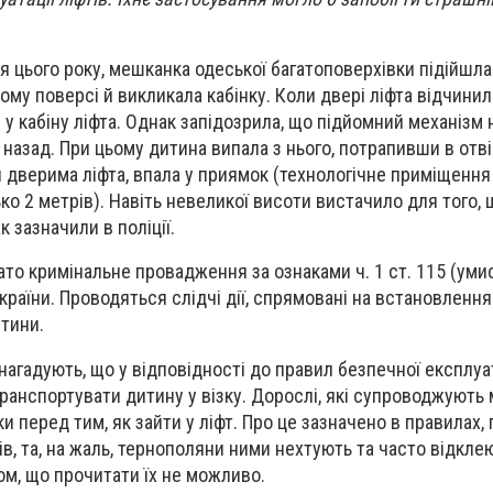
я цього року, мешканка одеської багатоповерхівки підійшла
ому поверсі й викликала кабінку. Коли двері ліфта відчинил
у кабіну ліфта. Однак запідозрила, що підйомний механізм 
 назад. При цьому дитина випала з нього, потрапивши в отв
и дверима ліфта, впала у приямок (технологічне приміщенн
о 2 метрів). Навіть невеликої висоти вистачило для того,
к зазначили в поліції.
то кримінальне провадження за ознаками ч. 1 ст. 115 (уми
країни. Проводяться слідчі дії, спрямовані на встановленн
итини.
нагадують, що у відповідності до правил безпечної експлуата
ранспортувати дитину у візку. Дорослі, які супроводжують 
ки перед тим, як зайти у ліфт. Про це зазначено в правилах,
фтів, та, на жаль, тернополяни ними нехтують та часто відкл
м, що прочитати їх не можливо.