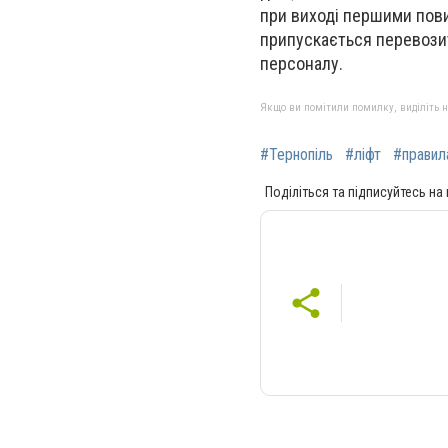
при виході першими пови
припускається перевозит
персоналу.
Якщо ви помітили помилку, виділіть нео
#Тернопіль
#ліфт
#правил
Поділіться та підписуйтесь на