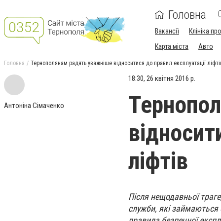
Головна
Вакансії
Клініка пр
Карта міста
Авто
Головна
Тернополянам радять уважніше відноситися до правил експлуатації ліфті
18:30, 26 квітня 2016 р.
Тернопол
Антоніна Сімаченко
відносит
ліфтів
Після нещодавньої трагед
служби, які займаються 
правила безпечної експлу