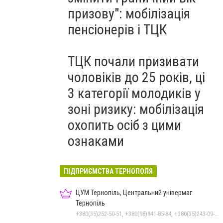
призову": мобілізація
пенсіонерів і ТЦК
ТЦК почали призивати
чоловіків до 25 років, ці
3 категорії молодиків у
зоні ризику: мобілізація
охопить осіб з цими
ознаками
ПІДПРИЄМСТВА ТЕРНОПОЛЯ
ЦУМ Тернопіль, Центральний універмаг
Тернопіль
+380(35)252-50-51, +380(98)941-85-84, +380(35)243-09-09, +380(98)831-44-51