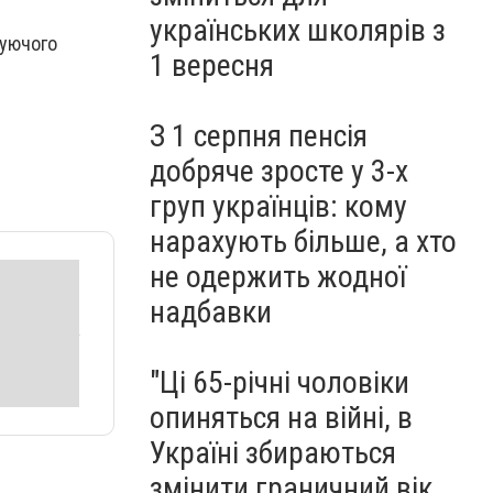
"Golden Talent World" (ФОТО)
українських школярів з
вуючого
1 вересня
З 1 серпня пенсія
добряче зросте у 3-х
груп українців: кому
нарахують більше, а хто
не одержить жодної
надбавки
"Ці 65-річні чоловіки
опиняться на війні, в
Україні збираються
змінити граничний вік