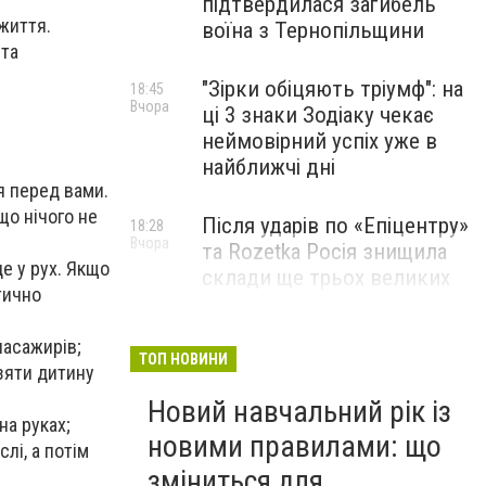
підтвердилася загибель
життя.
воїна з Тернопільщини
 та
"Зірки обіцяють тріумф": на
18:45
Вчора
ці 3 знаки Зодіаку чекає
неймовірний успіх уже в
найближчі дні
я перед вами.
що нічого не
Після ударів по «Епіцентру»
18:28
Вчора
та Rozetka Росія знищила
е у рух. Якщо
склади ще трьох великих
тично
компаній: можливий
дефіцит одягу, взуття та
пасажирів;
запчастин
ТОП НОВИНИ
зяти дитину
Новий навчальний рік із
Юна піаністка з Тернополя
18:00
на руках;
Вчора
здобула перемогу на
новими правилами: що
лі, а потім
міжнародному конкурсі
зміниться для