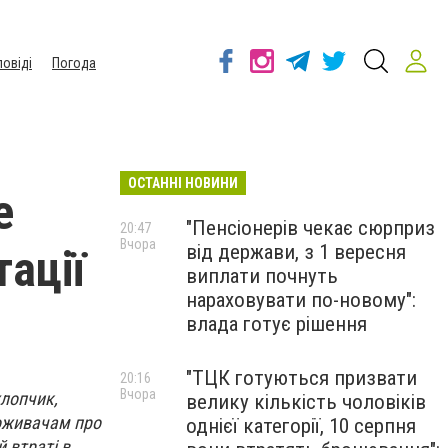
повіді
Погода
ОСТАННІ НОВИНИ
е
"Пенсіонерів чекає сюрприз
20:47
Вчора
від держави, з 1 вересня
тації
виплати почнуть
нараховувати по-новому":
влада готує рішення
"ТЦК готуються призвати
20:16
Вчора
хлопчик,
велику кількість чоловіків
поживачам про
однієї категорії, 10 серпня
й втраті в