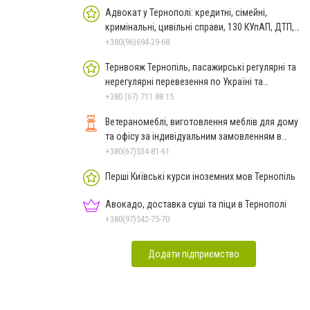
Адвокат у Тернополі: кредитні, сімейні,
кримінальні, цивільні справи, 130 КУпАП, ДТП,
банкрутство
+380(96)694-29-68
Тернвояж Тернопіль, пасажирські регулярні та
нерегулярні перевезення по Україні та
закордон
+380 (67) 711 88 15
Ветераномеблі, виготовлення меблів для дому
та офісу за індивідуальним замовленням в
Тернополі
+380(67)534-81-61
Перші Київські курси іноземних мов Тернопіль
Авокадо, доставка суші та піци в Тернополі
+380(97)542-75-70
Додати підприємство