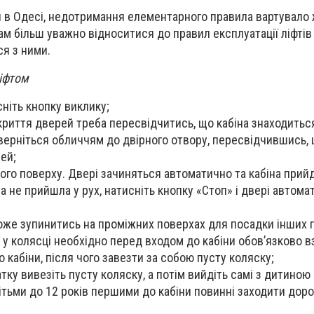
ія в Одесі, недотримання елементарного правила вартувало 
м більш уважно відноситися до правил експлуатації ліфтів
я з ними.
іфтом
ніть кнопку виклику;
криття дверей треба пересвідчитись, що кабіна знаходитьс
верніться обличчям до двірного отвору, пересвідчившись, 
ей;
ного поверху. Двері зачиняться автоматично та кабіна прийд
на не прийшла у рух, натисніть кнопку «Стоп» і двері автома
може зупинитись на проміжних поверхах для посадки інших 
у колясці необхідно перед входом до кабіни обов’язково в
о кабіни, після чого завезти за собою пусту коляску;
атку вивезіть пусту коляску, а потім вийдіть самі з дитиною 
ітьми до 12 років першими до кабіни повинні заходити дорос