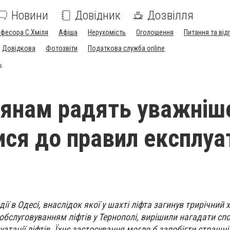
Новини
Довідник
Дозвілля
офесора С.Хміля
Афіша
Нерухомість
Оголошення
Питання та від
Довідкова
Фотозвіти
Податкова служба online
в
янам радять уважніш
ися до правил експлуа
ії в Одесі, внаслідок якої у шахті ліфта загинув трирічний 
обслуговуванням ліфтів у Тернополі, вирішили нагадати с
атації ліфтів. Їхнє застосування могло б запобігти страшні