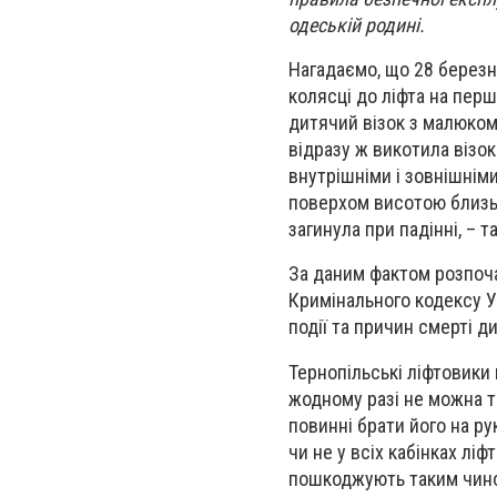
одеській родині.
Нагадаємо, що 28 березн
колясці до ліфта на перш
дитячий візок з малюком 
відразу ж викотила візок
внутрішніми і зовнішнім
поверхом висотою близьк
загинула при падінні, – та
За даним фактом розпоча
Кримінального кодексу У
події та причин смерті д
Тернопільські ліфтовики 
жодному разі не можна т
повинні брати його на ру
чи не у всіх кабінках лі
пошкоджують таким чино