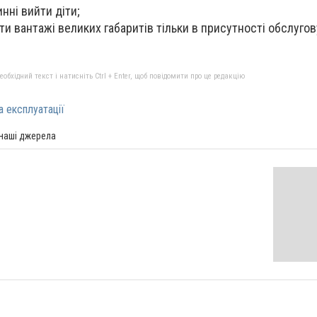
нні вийти діти;
и вантажі великих габаритів тільки в присутності обслуго
бхідний текст і натисніть Ctrl + Enter, щоб повідомити про це редакцію
а експлуатації
 наші джерела