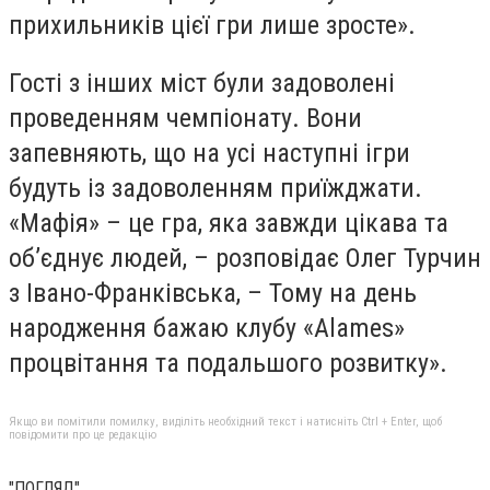
прихильників цієї гри лише зросте».
Гості з інших міст були задоволені
проведенням чемпіонату. Вони
запевняють, що на усі наступні ігри
будуть із задоволенням приїжджати.
«Мафія» – це гра, яка завжди цікава та
об’єднує людей, – розповідає Олег Турчин
з Івано-Франківська, – Тому на день
народження бажаю клубу «Alames»
процвітання та подальшого розвитку».
Якщо ви помітили помилку, виділіть необхідний текст і натисніть Ctrl + Enter, щоб
повідомити про це редакцію
"ПОГЛЯД"