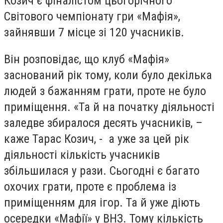
Козич є фіналістом цьогорічного
Світового чемпіонату гри «Мафія»,
зайнявши 7 місце зі 120 учасників.
Він розповідає, що клуб «Мафія»
заснований рік тому, коли було декілька
людей з бажанням грати, проте не було
приміщення. «Та й на початку діяльності
заледве збиралося десять учасників, –
каже Тарас Козич, - а уже за цей рік
діяльності кількість учасників
збільшилася у рази. Сьогодні є багато
охочих грати, проте є проблема із
приміщенням для ігор. Та й уже діють
осередки «Мафії» у ВНЗ. Тому кількість