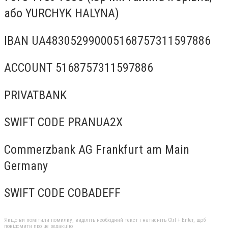
або YURCHYK HALYNA)
IBAN UA483052990005168757311597886
ACCOUNT 5168757311597886
PRIVATBANK
SWIFT CODE PRANUA2X
Commerzbank AG Frankfurt am Main
Germany
SWIFT CODE COBADEFF
Якщо ви помітили помилку, виділіть необхідний текст і натисніть Ctrl + Enter, щоб
повідомити про це редакцію