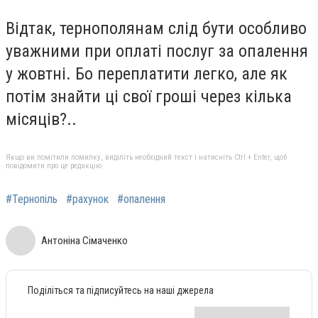
Відтак, тернополянам слід бути особливо
уважними при оплаті послуг за опалення
у жовтні. Бо переплатити легко, але як
потім знайти ці свої гроші через кілька
місяців?..
Якщо ви помітили помилку, виділіть необхідний текст і натисніть Ctrl + Enter, щоб
повідомити про це редакцію
#Тернопіль
#рахунок
#опалення
Антоніна Сімаченко
Поділіться та підписуйтесь на наші джерела