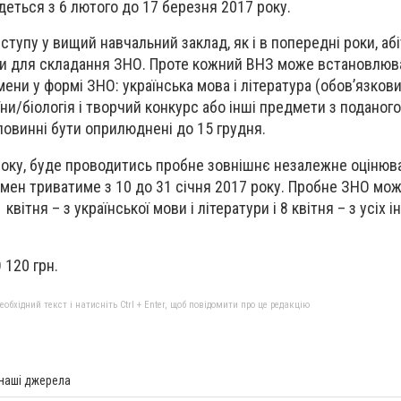
деться з 6 лютого до 17 березня 2017 року.
ступу у вищий навчальний заклад, як і в попередні роки, аб
и для складання ЗНО. Проте кожний ВНЗ може встановлюв
мени у формі ЗНО: українська мова і література (обов’язкови
ни/біологія і творчий конкурс або інші предмети з поданого
овинні бути оприлюднені до 15 грудня.
о року, буде проводитись пробне зовнішнє незалежне оцінюв
амен триватиме з 10 до 31 січня 2017 року. Пробне ЗНО мо
квітня – з української мови і літератури і 8 квітня – з усіх 
120 грн.
бхідний текст і натисніть Ctrl + Enter, щоб повідомити про це редакцію
 наші джерела