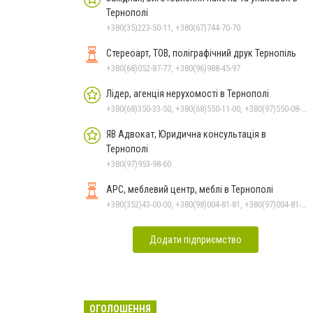
Тернополі
+380(35)223-50-11, +380(67)744-70-70
Стереоарт, ТОВ, поліграфічний друк Тернопіль
+380(68)052-87-77, +380(96)988-45-97
Лідер, агенція нерухомості в Тернополі
+380(68)350-33-50, +380(68)550-11-00, +380(97)550-08-42, +380(66)048-42-70
ЯВ Адвокат, Юридична консультація в
Тернополі
+380(97)953-98-60
АРС, меблевий центр, меблі в Тернополі
+380(352)43-00-00, +380(98)004-81-81, +380(97)004-81-81
Додати підприємство
ОГОЛОШЕННЯ