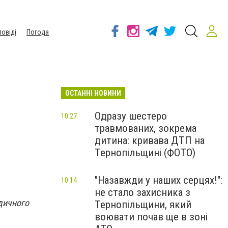
повіді
Погода
ОСТАННІ НОВИНИ
Одразу шестеро
10:27
травмованих, зокрема
дитина: кривава ДТП на
Тернопільщині (ФОТО)
"Назавжди у наших серцях!":
10:14
не стало захисника з
дичного
Тернопільщини, який
воювати почав ще в зоні