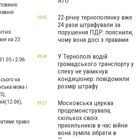
АТО
 повинні
жавної
22-річну тернополянку вже
10:02
24 рази штрафували за
порушення ПДР: пояснили,
ітніх
чому вона досі з правами
ане на 23
У Тернополі водій
09:43
.05 і 2.06.
громадського транспорту у
спеку не увімкнув
кондиціонер: повідомили
Всього на
розмір штрафу
ська мова і
5),
ія(12.06),
Московська церква
09:27
продемонструвала,
скількох своїх
матиме право
прихильників в час війни
вона зуміла зібрати в