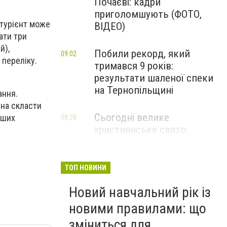
Почаєві: кадри
приголомшують (ФОТО,
ітурієнт може
ВІДЕО)
ати три
й),
Побили рекорд, який
09:02
 переліку.
тримався 9 років:
результати шаленої спеки
на Тернопільщині
ання.
жна скласти
Сьогодні велике
інших
08:28
християнське свято:
ключові заборони цього
дня
ТОП НОВИНИ
"Злива і холод": в ці області
08:10
Новий навчальний рік із
України ідуть дощі, грози та
сильний вітер
новими правилами: що
зміниться для