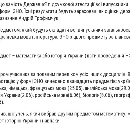
 що замість Державної підсумкової атестації всі випускники
ормі ЗНО. Їхні результати будуть зараховані як оцінки дер
 зазначив Андрій Трофимчук.
дметом, який будуть складати всі випускники загальноосв
країнська мова і література. ЗНО з цього предмету запланов
мет – математика або історія України (дати проведення – 31
ором учасника за поданим переліком усіх інших дисциплін. 
стацію у формі ЗНО винесено дванадцять предметів: україн
ька, німецька, французька мова (25.05), англійська мова(29.0
я України(2.06), російська мова(6.06), біологія(8.06), географ
6).
ив, що учень, який вибрав другим предметом математику, 
т історію України і навпаки.