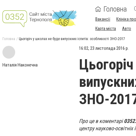
Головна
Вакансії
Клініка пр
Карта міста
Авто
Головна
Цьогоріч у школах не буде випускних іспитів: особливості ЗНО-2017
16:02, 23 листопада 2016 р.
Цьогоріч
Наталія Наконечна
випускних
ЗНО-201
Про це в коментарі
0352
центру науково-освітніх 