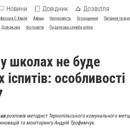
Новини
Довідник
Дозвілля
офесора С.Хміля
Афіша
Нерухомість
Оголошення
Питання та від
Довідкова
Фотозвіти
Податкова служба online
 у школах не буде
 іспитів: особливості
7
.ua
розповів методист Тернопільського комунального мето
інновацій та моніторингу Андрій Трофимчук.