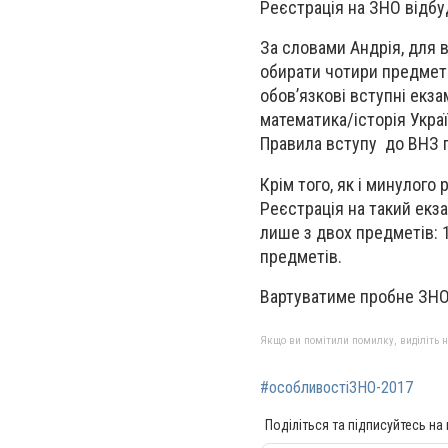
Реєстрація на ЗНО відбу
За словами Андрія, для в
обирати чотири предмет
обов’язкові вступні екза
математика/історія Украї
Правила вступу до ВНЗ п
Крім того, як і минулог
Реєстрація на такий екз
лише з двох предметів: 1 
предметів.
Вартуватиме пробне ЗНО 
Якщо ви помітили помилку, виділіть нео
#особливостіЗНО-2017
Поділіться та підписуйтесь на