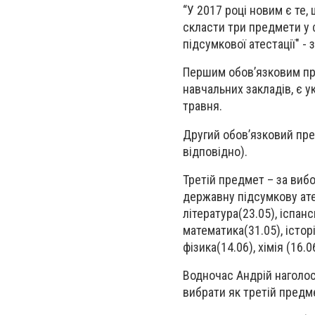
“У 2017 році новим є те,
скласти три предмети у ф
підсумкової атестації" -
Першим обов’язковим пре
навчальних закладів, є у
травня.
Другий обов’язковий пред
відповідно).
Третій предмет – за виб
державну підсумкову ате
література(23.05), іспанс
математика(31.05), історі
фізика(14.06), хімія (16.0
Водночас Андрій наголос
вибрати як третій предме