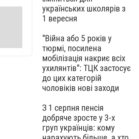
українських школярів з
1 вересня
"Війна або 5 років у
тюрмі, посилена
мобілізація накриє всіх
ухилянтів": ТЦК застосує
до цих категорій
чоловіків нові заходи
З 1 серпня пенсія
добряче зросте у 3-х
груп українців: кому
нарахують більше, а хто