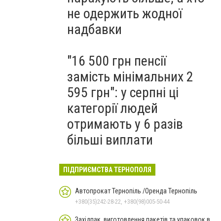
не одержить жодної
надбавки
"16 500 грн пенсії
замість мінімальних 2
595 грн": у серпні ці
категорії людей
отримають у 6 разів
більші виплати
ПІДПРИЄМСТВА ТЕРНОПОЛЯ
Автопрокат Тернопіль /Оренда Тернопіль
+380(35)242-28-22, +380(98)005-50-44
Західпак, виготовлення пакетів та упаковок в