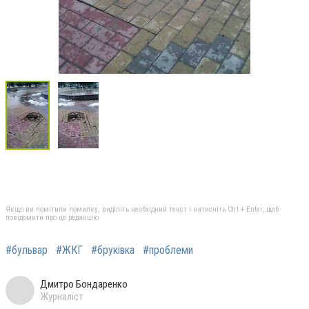
Якщо ви помітили помилку, виділіть необхідний текст і натисніть Ctrl + Enter, щоб
повідомити про це редакцію
#бульвар
#ЖКГ
#бруківка
#проблеми
Дмитро Бондаренко
Журналіст