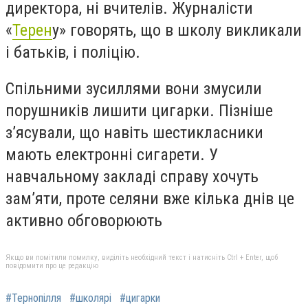
директора, ні вчителів. Журналісти
«
Терен
у» говорять, що в школу викликали
і батьків, і поліцію.
Спільними зусиллями вони змусили
порушників лишити цигарки. Пізніше
з’ясували, що навіть шестикласники
мають електронні сигарети. У
навчальному закладі справу хочуть
зам’яти, проте селяни вже кілька днів це
активно обговорюють
Якщо ви помітили помилку, виділіть необхідний текст і натисніть Ctrl + Enter, щоб
повідомити про це редакцію
#Тернопілля
#школярі
#цигарки