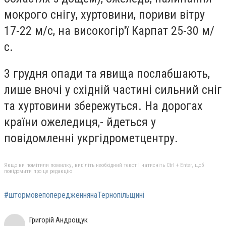
мокрого снігу, хуртовини, пориви вітру
17-22 м/с, на високогір'ї Карпат 25-30 м/
с.
3 грудня опади та явища послабшають,
лише вночі у східній частині сильний сніг
та хуртовини збережуться. На дорогах
країни ожеледиця,- йдеться у
повідомленні укргідрометцентру.
Якщо ви помітили помилку, виділіть необхідний текст і натисніть Ctrl + Enter, щоб
повідомити про це редакцію
#штормовепопередженнянаТернопільщині
Григорій Андрощук