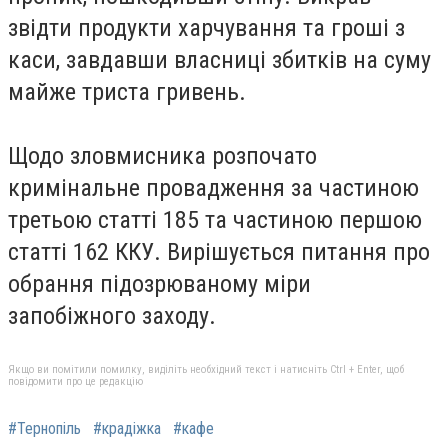
звідти продукти харчування та гроші з
каси, завдавши власниці збитків на суму
майже триста гривень.
Щодо зловмисника розпочато
кримінальне провадження за частиною
третьою статті 185 та частиною першою
статті 162 ККУ. Вирішується питання про
обрання підозрюваному міри
запобіжного заходу.
Якщо ви помітили помилку, виділіть необхідний текст і натисніть Ctrl + Enter, щоб
повідомити про це редакцію
#Тернопіль
#крадіжка
#кафе